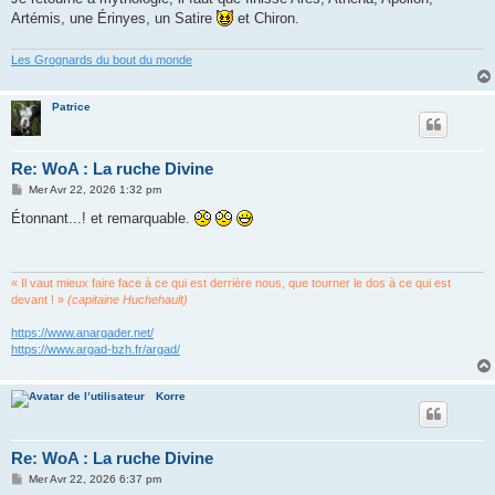
a
g
Artémis, une Érinyes, un Satire
et Chiron.
e
Les Grognards du bout du monde
Patrice
Re: WoA : La ruche Divine
M
Mer Avr 22, 2026 1:32 pm
e
s
Étonnant...! et remarquable.
s
a
g
e
« Il vaut mieux faire face à ce qui est derrière nous, que tourner le dos à ce qui est
devant ! »
(capitaine Huchehault)
https://www.anargader.net/
https://www.argad-bzh.fr/argad/
Korre
Re: WoA : La ruche Divine
M
Mer Avr 22, 2026 6:37 pm
e