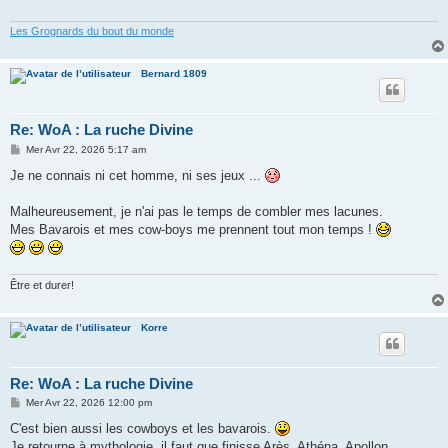
g
e
Les Grognards du bout du monde
Bernard 1809
Re: WoA : La ruche Divine
M
Mer Avr 22, 2026 5:17 am
e
s
Je ne connais ni cet homme, ni ses jeux ...
s
a
g
Malheureusement, je n'ai pas le temps de combler mes lacunes.
e
Mes Bavarois et mes cow-boys me prennent tout mon temps !
Être et durer!
Korre
Re: WoA : La ruche Divine
M
Mer Avr 22, 2026 12:00 pm
e
s
C'est bien aussi les cowboys et les bavarois.
s
Je retourne à mythologie, il faut que finisse Arès, Athéna, Apollon,