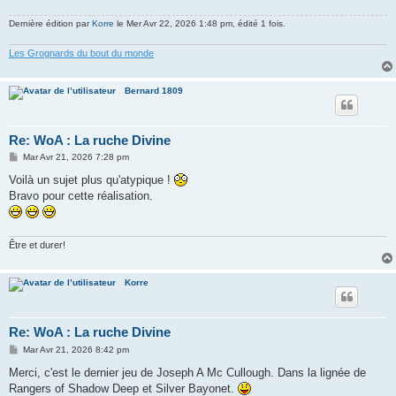
Dernière édition par
Korre
le Mer Avr 22, 2026 1:48 pm, édité 1 fois.
Les Grognards du bout du monde
Bernard 1809
Re: WoA : La ruche Divine
M
Mar Avr 21, 2026 7:28 pm
e
s
Voilà un sujet plus qu'atypique !
s
Bravo pour cette réalisation.
a
g
e
Être et durer!
Korre
Re: WoA : La ruche Divine
M
Mar Avr 21, 2026 8:42 pm
e
s
Merci, c'est le dernier jeu de Joseph A Mc Cullough. Dans la lignée de
s
Rangers of Shadow Deep et Silver Bayonet.
a