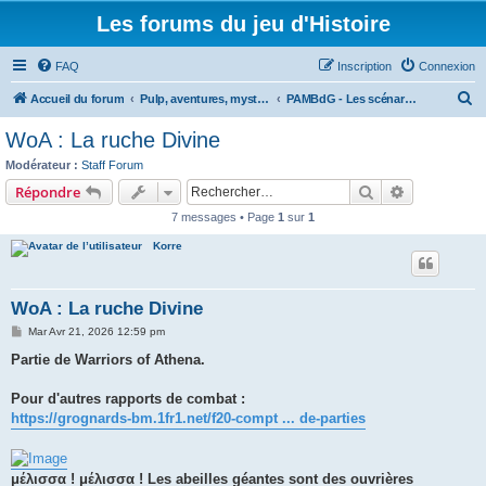
Les forums du jeu d'Histoire
FAQ
Inscription
Connexion
R
Accueil du forum
Pulp, aventures, mystères et boule de gomme
PAMBdG - Les scénarios et les rapports de bataille
e
WoA : La ruche Divine
c
Modérateur :
Staff Forum
h
Rechercher
Recherche 
Répondre
e
7 messages • Page
1
sur
1
r
Korre
c
h
WoA : La ruche Divine
e
M
Mar Avr 21, 2026 12:59 pm
r
e
s
Partie de Warriors of Athena.
s
a
g
Pour d'autres rapports de combat :
e
https://grognards-bm.1fr1.net/f20-compt ... de-parties
μέλισσα ! μέλισσα ! Les abeilles géantes sont des ouvrières