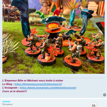
L'Empereur Bête et Méchant vous invite à visiter
Le Blog :
https://lempereurzoom13.blogspot.fr/
L'Instagram :
https://www.instagram.com/lempereurzoom/
Cons se le disent!!!
runnox
Donateur