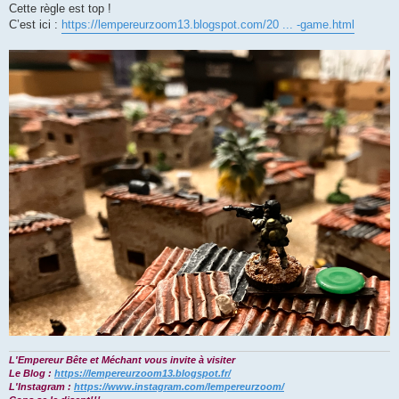
g
Cette règle est top !
e
C’est ici :
https://lempereurzoom13.blogspot.com/20 ... -game.html
L'Empereur Bête et Méchant vous invite à visiter
Le Blog :
https://lempereurzoom13.blogspot.fr/
L'Instagram :
https://www.instagram.com/lempereurzoom/