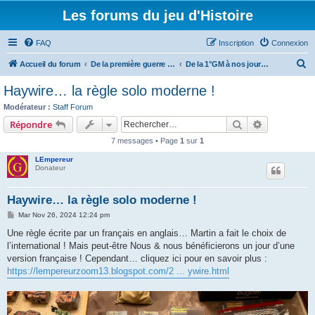
Les forums du jeu d'Histoire
FAQ
Inscription
Connexion
R
Accueil du forum
De la première guerre mondiale à nos jours
De la 1°GM à nos jours - Les règles de jeu
e
Haywire… la règle solo moderne !
c
Modérateur :
Staff Forum
h
Rechercher
Recherche 
Répondre
e
7 messages • Page
1
sur
1
r
LEmpereur
c
Donateur
h
Haywire… la règle solo moderne !
e
M
Mar Nov 26, 2024 12:24 pm
r
e
s
Une règle écrite par un français en anglais… Martin a fait le choix de
s
l’international ! Mais peut-être Nous & nous bénéficierons un jour d’une
a
g
version française ! Cependant… cliquez ici pour en savoir plus :
e
https://lempereurzoom13.blogspot.com/2 ... ywire.html