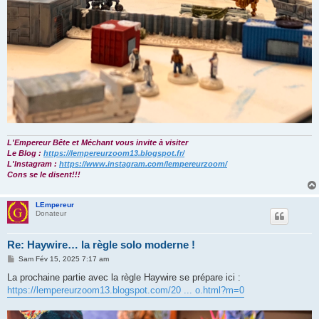
L'Empereur Bête et Méchant vous invite à visiter
Le Blog :
https://lempereurzoom13.blogspot.fr/
L'Instagram :
https://www.instagram.com/lempereurzoom/
Cons se le disent!!!
LEmpereur
Donateur
Re: Haywire… la règle solo moderne !
M
Sam Fév 15, 2025 7:17 am
e
s
La prochaine partie avec la règle Haywire se prépare ici :
s
https://lempereurzoom13.blogspot.com/20 ... o.html?m=0
a
g
e