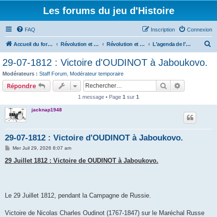
Les forums du jeu d'Histoire
FAQ
Inscription
Connexion
R
Accueil du forum
Révolution et Empire
Révolution et Empire - Histoire, organisation, ordres de bataille, uniformes et armements
L'agenda de l'oncle Jacques
e
29-07-1812 : Victoire d'OUDINOT à Jaboukovo.
c
Modérateurs :
Staff Forum
,
Modérateur temporaire
h
Rechercher
Recherche 
Répondre
e
1 message • Page
1
sur
1
r
jacknap1948
c
h
29-07-1812 : Victoire d'OUDINOT à Jaboukovo.
e
M
Mer Juil 29, 2026 8:07 am
r
e
s
29 Juillet 1812 : Victoire de OUDINOT à Jaboukovo.
s
a
g
e
Le 29 Juillet 1812, pendant la Campagne de Russie.
Victoire de Nicolas Charles Oudinot (1767-1847) sur le Maréchal Russe