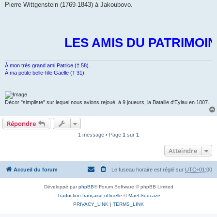
Pierre Wittgenstein (1769-1843) à Jakoubovo.
LES AMIS DU PATRIMOI
À mon très grand ami Patrice († 58).
À ma petite belle-fille Gaëlle († 31).
Décor "simpliste" sur lequel nous avions rejoué, à 9 joueurs, la Bataille d'Eylau en 1807.
Répondre
1 message • Page
1
sur
1
Atteindre
Accueil du forum
Le fuseau horaire est réglé sur
UTC+01:00
Développé par
phpBB
® Forum Software © phpBB Limited
Traduction française officielle
©
Maël Soucaze
PRIVACY_LINK
|
TERMS_LINK