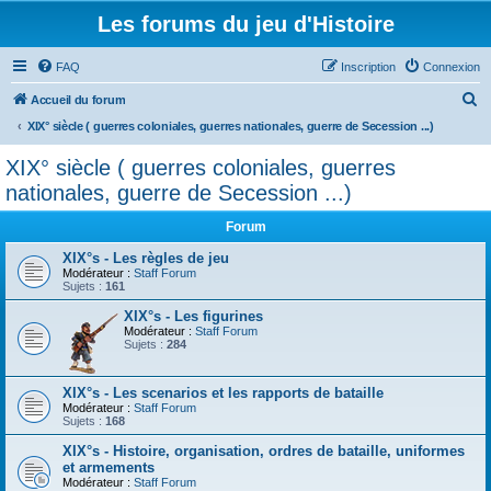
Les forums du jeu d'Histoire
FAQ
Inscription
Connexion
R
Accueil du forum
e
XIX° siècle ( guerres coloniales, guerres nationales, guerre de Secession ...)
c
XIX° siècle ( guerres coloniales, guerres
h
nationales, guerre de Secession ...)
e
Forum
r
XIX°s - Les règles de jeu
c
Modérateur :
Staff Forum
h
Sujets :
161
e
XIX°s - Les figurines
Modérateur :
Staff Forum
r
Sujets :
284
XIX°s - Les scenarios et les rapports de bataille
Modérateur :
Staff Forum
Sujets :
168
XIX°s - Histoire, organisation, ordres de bataille, uniformes
et armements
Modérateur :
Staff Forum