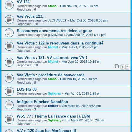
VV 124
Dernier message par
Siaba
«
Dim Nov 29, 2015 8:14 pm
Réponses :
6
Vae Victis 123...
Dernier message par
JLCHAULET
«
Mar Oct 06, 2015 8:08 pm
Réponses :
10
Ressources documentaires défense.gouv
Dernier message par
guyulysse
«
Sam Août 08, 2015 6:14 pm
Vae Victis : 122 le renouveau dans la continuité
Dernier message par
Michel
«
Mar Juil 21, 2015 7:23 pm
Réponses :
2
Vae Victis : 121, VV est mort, vive VV !
Dernier message par
Michel
«
Mer Juin 10, 2015 10:19 pm
Réponses :
18
1
2
Vae Victis : procédure de sauvegarde
Dernier message par
Siaba
«
Dim Mai 10, 2015 1:10 pm
Réponses :
8
LOS HS 08
Dernier message par
Sgtloren
«
Ven Avr 03, 2015 1:25 pm
Intégrale Funcken Napoléon
Dernier message par
redfox
«
Ven Mars 06, 2015 9:53 pm
Réponses :
3
WSS 77 : Thème La France dans la 1GM
Dernier message par
SgtPerry
«
Lun Mars 02, 2015 8:29 pm
Réponses :
1
V.V n°120 Jeux les Maréchaux III