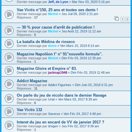
Dernier message par
Jeff, de Lyon
«
Mar Nov 03, 2020 5:16 pm
Vae Victis n°150, 25 ans et toutes ses dents !
Dernier message par
Michel
«
Jeu Juil 09, 2020 2:21 pm
Réponses :
17
1
2
— 30 % pour cause d'arrêt de publication !
Dernier message par
Michel
«
Jeu Août 22, 2019 11:12 am
Réponses :
5
La batalla de Médina de rioseco
Dernier message par
denis
«
Ven Mars 15, 2019 8:14 am
Magazine Napoléon I° n° 91"nouvelle formule".
Dernier message par
Michel
«
Dim Fév 03, 2019 12:35 pm
Réponses :
1
Magazine Gloire et Empire n° 83.
Dernier message par
jacknap1948
«
Dim Fév 03, 2019 11:48 am
Addict Magazine
Dernier message par
Addict-Figurines
«
Dim Juin 03, 2018 6:31 pm
Réponses :
11
On parle du jeu de nicolo dans le dernier Ravage
Dernier message par
Urial
«
Ven Mars 03, 2017 8:39 am
Réponses :
6
Vae Victis 132
Dernier message par
Xaverus
«
Ven Fév 24, 2017 4:48 pm
Interet du jeu en encard de VV de janvier 2017 ?
Dernier message par
dregen
«
Jeu Fév 02, 2017 9:39 am
Réponses :
1