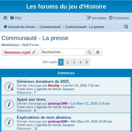
Les forums du jeu d'Histoire
FAQ
Inscription
Connexion
R
Accueil du forum
Communauté
Communauté - La presse
e
Communauté - La presse
c
Modérateur :
Staff Forum
h
Rechercher
Recherche avanc
Nouveau sujet
e
1
2
3
4
Suivant
200 sujets
r
c
Annonces
h
Généreux donateurs de 2025.
e
Dernier message par
Nicofig
«
Lun Avr 14, 2025 7:52 am
Publié dans
L'agenda de l'oncle Jacques
r
Réponses :
7
Appel aux dons.
Dernier message par
jacknap1948
«
Lun Mars 31, 2025 3:24 pm
Publié dans
L'agenda de l'oncle Jacques
Réponses :
8
Explications de mon absence.
Dernier message par
jacknap1948
«
Mer Mars 04, 2026 10:28 am
Publié dans
L'agenda de l'oncle Jacques
Réponses :
11