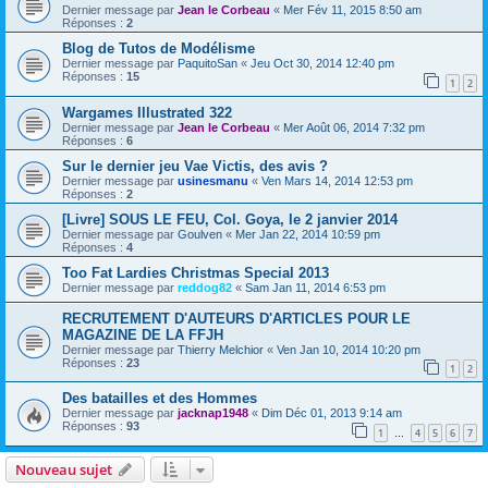
Dernier message par
Jean le Corbeau
«
Mer Fév 11, 2015 8:50 am
Réponses :
2
Blog de Tutos de Modélisme
Dernier message par
PaquitoSan
«
Jeu Oct 30, 2014 12:40 pm
Réponses :
15
1
2
Wargames Illustrated 322
Dernier message par
Jean le Corbeau
«
Mer Août 06, 2014 7:32 pm
Réponses :
6
Sur le dernier jeu Vae Victis, des avis ?
Dernier message par
usinesmanu
«
Ven Mars 14, 2014 12:53 pm
Réponses :
2
[Livre] SOUS LE FEU, Col. Goya, le 2 janvier 2014
Dernier message par
Goulven
«
Mer Jan 22, 2014 10:59 pm
Réponses :
4
Too Fat Lardies Christmas Special 2013
Dernier message par
reddog82
«
Sam Jan 11, 2014 6:53 pm
RECRUTEMENT D'AUTEURS D'ARTICLES POUR LE
MAGAZINE DE LA FFJH
Dernier message par
Thierry Melchior
«
Ven Jan 10, 2014 10:20 pm
Réponses :
23
1
2
Des batailles et des Hommes
Dernier message par
jacknap1948
«
Dim Déc 01, 2013 9:14 am
Réponses :
93
1
4
5
6
7
…
Nouveau sujet