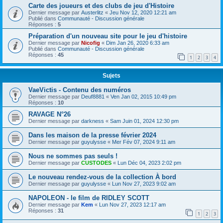
Carte des joueurs et des clubs de jeu d'Histoire
Dernier message par
Austerlitz
«
Jeu Nov 12, 2020 12:21 am
Publié dans
Communauté - Discussion générale
Réponses :
5
Préparation d'un nouveau site pour le jeu d'histoire
Dernier message par
Nicofig
«
Dim Jan 26, 2020 6:33 am
Publié dans
Communauté - Discussion générale
Réponses :
45
1
2
3
4
Sujets
VaeVictis - Contenu des numéros
Dernier message par
Deuf8881
«
Ven Jan 02, 2015 10:49 pm
Réponses :
10
RAVAGE N°26
Dernier message par
darkness
«
Sam Juin 01, 2024 12:30 pm
Dans les maison de la presse février 2024
Dernier message par
guyulysse
«
Mer Fév 07, 2024 9:11 am
Nous ne sommes pas seuls !
Dernier message par
CUSTODES
«
Lun Déc 04, 2023 2:02 pm
Le nouveau rendez-vous de la collection À bord
Dernier message par
guyulysse
«
Lun Nov 27, 2023 9:02 am
NAPOLEON - le film de RIDLEY SCOTT
Dernier message par
Kem
«
Lun Nov 27, 2023 12:17 am
Réponses :
31
1
2
3