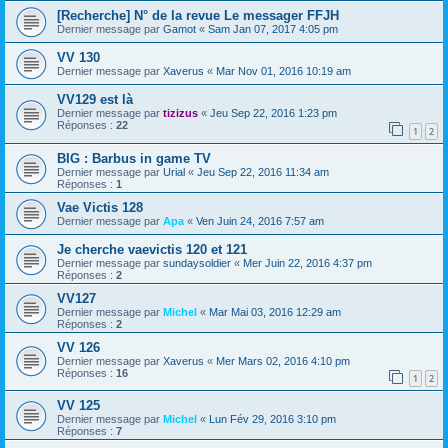
[Recherche] N° de la revue Le messager FFJH
Dernier message par
Gamot
«
Sam Jan 07, 2017 4:05 pm
VV 130
Dernier message par
Xaverus
«
Mar Nov 01, 2016 10:19 am
VV129 est là
Dernier message par
tizizus
«
Jeu Sep 22, 2016 1:23 pm
Réponses :
22
1
2
BIG : Barbus in game TV
Dernier message par
Urial
«
Jeu Sep 22, 2016 11:34 am
Réponses :
1
Vae Victis 128
Dernier message par
Apa
«
Ven Juin 24, 2016 7:57 am
Je cherche vaevictis 120 et 121
Dernier message par
sundaysoldier
«
Mer Juin 22, 2016 4:37 pm
Réponses :
2
VV127
Dernier message par
Michel
«
Mar Mai 03, 2016 12:29 am
Réponses :
2
VV 126
Dernier message par
Xaverus
«
Mer Mars 02, 2016 4:10 pm
Réponses :
16
1
2
VV 125
Dernier message par
Michel
«
Lun Fév 29, 2016 3:10 pm
Réponses :
7