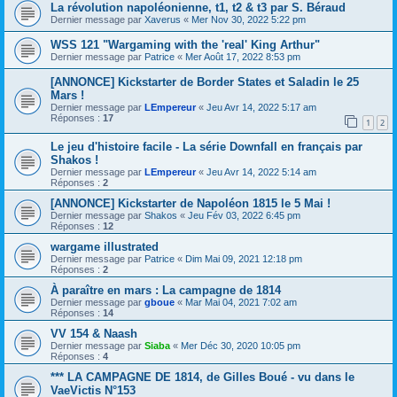
La révolution napoléonienne, t1, t2 & t3 par S. Béraud
Dernier message par
Xaverus
«
Mer Nov 30, 2022 5:22 pm
WSS 121 "Wargaming with the 'real' King Arthur"
Dernier message par
Patrice
«
Mer Août 17, 2022 8:53 pm
[ANNONCE] Kickstarter de Border States et Saladin le 25
Mars !
Dernier message par
LEmpereur
«
Jeu Avr 14, 2022 5:17 am
Réponses :
17
1
2
Le jeu d'histoire facile - La série Downfall en français par
Shakos !
Dernier message par
LEmpereur
«
Jeu Avr 14, 2022 5:14 am
Réponses :
2
[ANNONCE] Kickstarter de Napoléon 1815 le 5 Mai !
Dernier message par
Shakos
«
Jeu Fév 03, 2022 6:45 pm
Réponses :
12
wargame illustrated
Dernier message par
Patrice
«
Dim Mai 09, 2021 12:18 pm
Réponses :
2
À paraître en mars : La campagne de 1814
Dernier message par
gboue
«
Mar Mai 04, 2021 7:02 am
Réponses :
14
VV 154 & Naash
Dernier message par
Siaba
«
Mer Déc 30, 2020 10:05 pm
Réponses :
4
*** LA CAMPAGNE DE 1814, de Gilles Boué - vu dans le
VaeVictis N°153