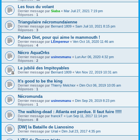
Les fous du volant
Dernier message par
Siaba
«
Mar Juil 27, 2021 7:19 pm
Réponses :
1
Triangulaire nécromundaienne
Dernier message par
Bernard 1809
«
Sam Juil 10, 2021 8:15 pm
Réponses :
3
Palaeo Diet, pour qui aime le mammouth !
Dernier message par
LEmpereur
«
Ven Oct 16, 2020 11:46 am
Réponses :
4
Nécro AquaOrks
Dernier message par
usinesmanu
«
Lun Avr 06, 2020 4:32 pm
Réponses :
2
Le jubilé des Impitoyables
Dernier message par
Bernard 1809
«
Ven Nov 22, 2019 10:31 am
It's good to be the king
Dernier message par
Thierry Melchior
«
Dim Oct 06, 2019 10:05 am
Réponses :
1
Nécromunda
Dernier message par
usinesmanu
«
Dim Sep 29, 2019 8:23 pm
Réponses :
1
The walking-dead : Atlanta est perdue. Il faut fuire !!!!!
Dernier message par
franckT
«
Lun Sep 11, 2017 11:14 pm
Réponses :
8
[DW] la Bataille de Lianosino
Dernier message par
Urial
«
Dim Juil 23, 2017 4:35 pm