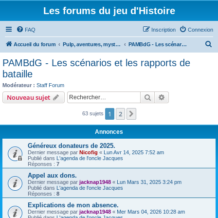
Les forums du jeu d'Histoire
FAQ
Inscription
Connexion
R
Accueil du forum
Pulp, aventures, mystères et boule de gomme
PAMBdG - Les scénarios et les rapports de bataille
e
PAMBdG - Les scénarios et les rapports de
c
bataille
h
Modérateur :
Staff Forum
e
Rechercher
Recherche avanc
Nouveau sujet
r
1
2
Suivant
63 sujets
c
h
Annonces
e
Généreux donateurs de 2025.
r
Dernier message par
Nicofig
«
Lun Avr 14, 2025 7:52 am
Publié dans
L'agenda de l'oncle Jacques
Réponses :
7
Appel aux dons.
Dernier message par
jacknap1948
«
Lun Mars 31, 2025 3:24 pm
Publié dans
L'agenda de l'oncle Jacques
Réponses :
8
Explications de mon absence.
Dernier message par
jacknap1948
«
Mer Mars 04, 2026 10:28 am
Publié dans
L'agenda de l'oncle Jacques