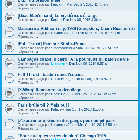
L'Œil du Dragon triste
Dernier message par
franckT
«
Mar Sep 27, 2016 11:48 am
Réponses :
1
[Dead Man's hand] Le mystérieux étranger
Dernier message par
Korre
«
Dim Nov 08, 2015 3:30 pm
Massacre à Addison city, 1929 (Gangsters, Chain Reaction 3)
Dernier message par
le samouraï fou
«
Dim Mars 01, 2015 4:32 pm
Réponses :
1
[Full Thrust] Raid sur Biloba-Prime
Dernier message par
sundaysoldier
«
Sam Fév 14, 2015 11:41 am
Réponses :
4
Campagne chaos in cairo "A la poursuite du baton de vie"
Dernier message par
L`ancien
«
Dim Nov 09, 2014 8:57 am
Réponses :
2
Full Thrust : baston dans l'espace.
Dernier message par
Oncle Ho (2)
«
Lun Mai 05, 2014 5:43 pm
Réponses :
7
[X-Wing] Rencontre au décollage
Dernier message par
Oncle Ho (2)
«
Mer Fév 12, 2014 10:38 am
Réponses :
1
Paris brûle t-il ? Mais oui !
Dernier message par
Patrice
«
Jeu Oct 17, 2013 11:58 am
Réponses :
3
[.45 adventure] Guerre des gangs pour un jet-pack
Dernier message par
le samouraï fou
«
Mer Oct 19, 2011 8:58 pm
Réponses :
1
"Pour quelques verres de plus" Chicago 1925