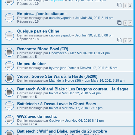
Dernier message par
Stéphane
«
Mer Sep 07, 2011 5:15 pm
Réponses :
19
1
2
En pire... j'contre attaque !
Dernier message par
captain yapudo
«
Jeu Juin 30, 2011 8:14 pm
Réponses :
16
1
2
Quelque part en Chine
Dernier message par
captain yapudo
«
Jeu Juin 30, 2011 8:08 pm
Réponses :
18
1
2
Rencontre Blood Bowl (CR)
Dernier message par
Chewbacca
«
Mer Mai 04, 2011 10:21 pm
Réponses :
5
Un peu de über
Dernier message par
hyvron jean-Pierre
«
Dim Avr 17, 2011 5:15 pm
Vidéo : Soirée Star Wars à la Horde (36200)
Dernier message par
Math de la Horde (36)
«
Lun Mars 14, 2011 8:29 am
Battletech Wolf and Blake : Les Dragons courent... le risque
Dernier message par
foxbat
«
Mer Déc 22, 2010 5:24 pm
Réponses :
5
Batttletech : à l'assaut avec ls Ghost Bears
Dernier message par
foxbat
«
Mer Nov 17, 2010 12:07 pm
WW2 avec du mecha.
Dernier message par
Goulven
«
Jeu Nov 04, 2010 8:41 pm
Réponses :
4
Battletech : Wolf and Blake, partie du 23 octobre