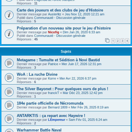
Réponses :
11
Carte des joueurs et des clubs de jeu d'Histoire
Dernier message par
Austerlitz
«
Jeu Nov 12, 2020 12:21 am
Publié dans
Communauté - Discussion générale
Réponses :
5
Préparation d'un nouveau site pour le jeu d'histoire
Dernier message par
Nicofig
«
Dim Jan 26, 2020 6:33 am
Publié dans
Communauté - Discussion générale
Réponses :
45
1
2
3
4
Sujets
Metagame : Tumulte et Sédition à Novi Bastid
Dernier message par
Patrice
«
Mer Juin 17, 2026 12:31 pm
Réponses :
3
WoA : La ruche Divine
Dernier message par
Korre
«
Mer Avr 22, 2026 6:37 pm
Réponses :
6
The Silver Bayonet : Pour quelques ours de plus !
Dernier message par
franckT
«
Mar Déc 23, 2025 12:42 pm
Réponses :
1
184e partie officielle de Nécromunda
Dernier message par
Bernard 1809
«
Mer Fév 26, 2025 8:19 am
ANTARKTIS : ça repart avec Haywire !
Dernier message par
LEmpereur
«
Sam Fév 01, 2025 6:24 am
Réponses :
2
Warhammer Battle Naval