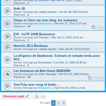
Dernier message par
Goulven
«
Mar Nov 02, 2010 7:53 pm
Réponses :
2
Hoth 3D
Dernier message par
captain yapudo
«
Jeu Avr 08, 2010 6:53 pm
Réponses :
5
Chaos in Cairo sur mon blog, les scénarios
Dernier message par
Moipasfou
«
Dim Fév 21, 2010 11:27 am
Réponses :
18
1
2
[CR - SoTR 1949] Brainwurst
Dernier message par
Princeps
«
Mar Jan 12, 2010 12:04 am
Réponses :
3
Heroclix 3D à Bordeaux
Dernier message par
captain yapudo
«
Sam Jan 09, 2010 8:49 pm
La diligence de Deadwood. Scénario et compte-rendu pour
6GS.
Dernier message par
Euthanasor
«
Lun Déc 21, 2009 10:38 am
Réponses :
6
Les Aventures de Bob Ouest 2008/2009
Dernier message par
Chien Sauvage
«
Dim Oct 25, 2009 6:09 pm
Réponses :
36
1
2
3
Test Pulp avec song of blade....
Dernier message par
Moipasfou
«
Sam Oct 24, 2009 1:14 pm
Nouveau sujet
1
2
Suivant
63 sujets