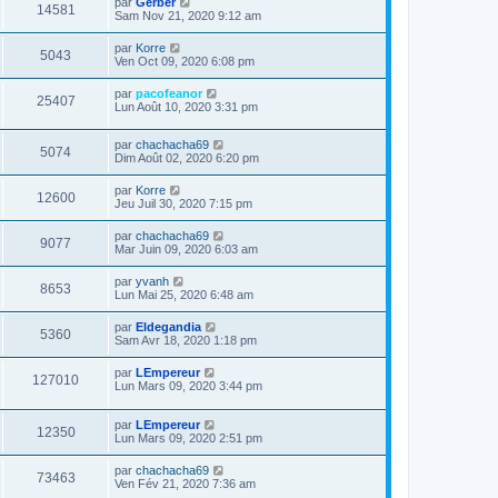
par
Gerber
14581
Sam Nov 21, 2020 9:12 am
par
Korre
5043
Ven Oct 09, 2020 6:08 pm
par
pacofeanor
25407
Lun Août 10, 2020 3:31 pm
par
chachacha69
5074
Dim Août 02, 2020 6:20 pm
par
Korre
12600
Jeu Juil 30, 2020 7:15 pm
par
chachacha69
9077
Mar Juin 09, 2020 6:03 am
par
yvanh
8653
Lun Mai 25, 2020 6:48 am
par
Eldegandia
5360
Sam Avr 18, 2020 1:18 pm
par
LEmpereur
127010
Lun Mars 09, 2020 3:44 pm
par
LEmpereur
12350
Lun Mars 09, 2020 2:51 pm
par
chachacha69
73463
Ven Fév 21, 2020 7:36 am