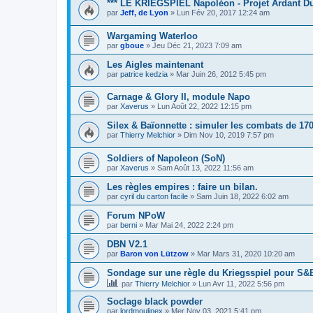
*** LE KRIEGSPIEL Napoléon - Projet Ardant D
par
Jeff, de Lyon
» Lun Fév 20, 2017 12:24 am
Wargaming Waterloo
par
gboue
» Jeu Déc 21, 2023 7:09 am
Les Aigles maintenant
par
patrice kedzia
» Mar Juin 26, 2012 5:45 pm
Carnage & Glory II, module Napo
par
Xaverus
» Lun Août 22, 2022 12:15 pm
Silex & Baïonnette : simuler les combats de 17
par
Thierry Melchior
» Dim Nov 10, 2019 7:57 pm
Soldiers of Napoleon (SoN)
par
Xaverus
» Sam Août 13, 2022 11:56 am
Les règles empires : faire un bilan.
par
cyril du carton facile
» Sam Juin 18, 2022 6:02 am
Forum NPoW
par
berni
» Mar Mai 24, 2022 2:24 pm
DBN V2.1
par
Baron von Lützow
» Mar Mars 31, 2020 10:20 am
Sondage sur une règle du Kriegsspiel pour S&
par
Thierry Melchior
» Lun Avr 11, 2022 5:56 pm
Soclage black powder
par
lordmoulinex
» Mer Nov 03, 2021 5:41 pm