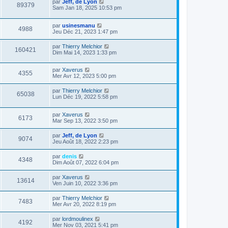
par
Jeff, de Lyon
89379
Sam Jan 18, 2025 10:53 pm
par
usinesmanu
4988
Jeu Déc 21, 2023 1:47 pm
par
Thierry Melchior
160421
Dim Mai 14, 2023 1:33 pm
par
Xaverus
4355
Mer Avr 12, 2023 5:00 pm
par
Thierry Melchior
65038
Lun Déc 19, 2022 5:58 pm
par
Xaverus
6173
Mar Sep 13, 2022 3:50 pm
par
Jeff, de Lyon
9074
Jeu Août 18, 2022 2:23 pm
par
denis
4348
Dim Août 07, 2022 6:04 pm
par
Xaverus
13614
Ven Juin 10, 2022 3:36 pm
par
Thierry Melchior
7483
Mer Avr 20, 2022 8:19 pm
par
lordmoulinex
4192
Mer Nov 03, 2021 5:41 pm