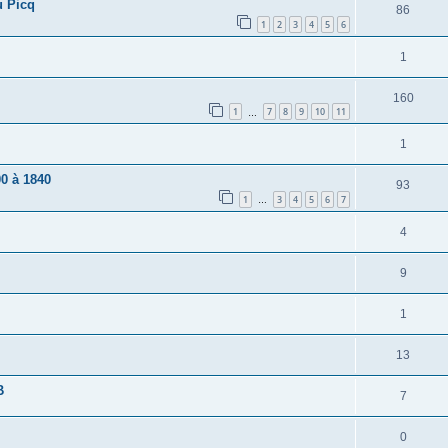
u Picq
86
1
2
3
4
5
6
1
160
1
7
8
9
10
11
…
1
00 à 1840
93
1
3
4
5
6
7
…
4
9
1
13
B
7
0