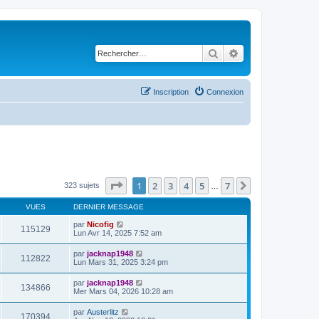
Rechercher
Recherche avancé
Inscription
Connexion
Page
1
sur
7
1
2
3
4
5
7
Suivant
323 sujets
…
VUES
DERNIER MESSAGE
par
Nicofig
115129
Lun Avr 14, 2025 7:52 am
par
jacknap1948
112822
Lun Mars 31, 2025 3:24 pm
par
jacknap1948
134866
Mer Mars 04, 2026 10:28 am
par
Austerlitz
170394