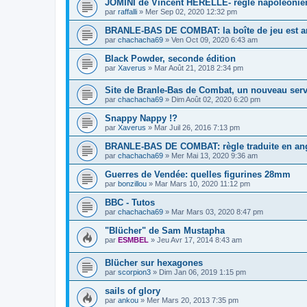
JOMINI de Vincent HERELLE- regle napoleonien
par
raffalli
» Mer Sep 02, 2020 12:32 pm
BRANLE-BAS DE COMBAT: la boîte de jeu est ar
par
chachacha69
» Ven Oct 09, 2020 6:43 am
Black Powder, seconde édition
par
Xaverus
» Mar Août 21, 2018 2:34 pm
Site de Branle-Bas de Combat, un nouveau ser
par
chachacha69
» Dim Août 02, 2020 6:20 pm
Snappy Nappy !?
par
Xaverus
» Mar Juil 26, 2016 7:13 pm
BRANLE-BAS DE COMBAT: règle traduite en ang
par
chachacha69
» Mer Mai 13, 2020 9:36 am
Guerres de Vendée: quelles figurines 28mm
par
bonzillou
» Mar Mars 10, 2020 11:12 pm
BBC - Tutos
par
chachacha69
» Mar Mars 03, 2020 8:47 pm
"Blücher" de Sam Mustapha
par
ESMBEL
» Jeu Avr 17, 2014 8:43 am
Blücher sur hexagones
par
scorpion3
» Dim Jan 06, 2019 1:15 pm
sails of glory
par
ankou
» Mer Mars 20, 2013 7:35 pm