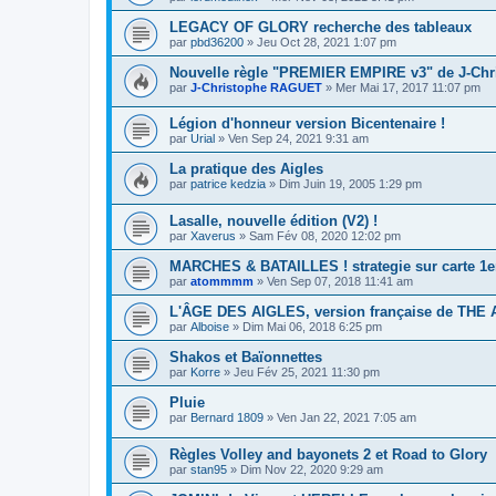
LEGACY OF GLORY recherche des tableaux
par
pbd36200
» Jeu Oct 28, 2021 1:07 pm
Nouvelle règle "PREMIER EMPIRE v3" de J-Ch
par
J-Christophe RAGUET
» Mer Mai 17, 2017 11:07 pm
Légion d'honneur version Bicentenaire !
par
Urial
» Ven Sep 24, 2021 9:31 am
La pratique des Aigles
par
patrice kedzia
» Dim Juin 19, 2005 1:29 pm
Lasalle, nouvelle édition (V2) !
par
Xaverus
» Sam Fév 08, 2020 12:02 pm
MARCHES & BATAILLES ! strategie sur carte 1e
par
atommmm
» Ven Sep 07, 2018 11:41 am
L'ÂGE DES AIGLES, version française de THE 
par
Alboise
» Dim Mai 06, 2018 6:25 pm
Shakos et Baïonnettes
par
Korre
» Jeu Fév 25, 2021 11:30 pm
Pluie
par
Bernard 1809
» Ven Jan 22, 2021 7:05 am
Règles Volley and bayonets 2 et Road to Glory
par
stan95
» Dim Nov 22, 2020 9:29 am