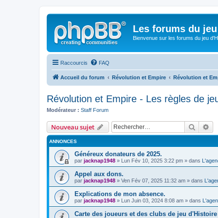
Les forums du jeu 
Bienvenue sur les forums du jeu d'Hi
Raccourcis
FAQ
Accueil du forum
Révolution et Empire
Révolution et Emp
Révolution et Empire - Les règles de je
Modérateur :
Staff Forum
Recher
Re
Nouveau sujet
ANNONCES
Généreux donateurs de 2025.
par
jacknap1948
» Lun Fév 10, 2025 3:22 pm » dans
L'agen
Appel aux dons.
par
jacknap1948
» Ven Fév 07, 2025 11:32 am » dans
L'age
Explications de mon absence.
par
jacknap1948
» Lun Juin 03, 2024 8:08 am » dans
L'agen
Carte des joueurs et des clubs de jeu d'Histoire