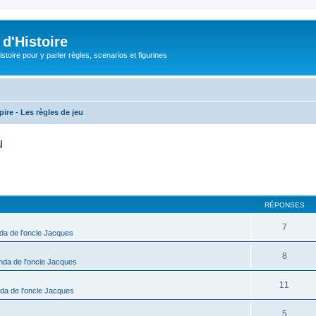
d'Histoire
stoire pour y parler règles, scenarios et figurines
ire - Les règles de jeu
u
cher
cherche avancée
RÉPONSES
7
da de l'oncle Jacques
8
nda de l'oncle Jacques
11
da de l'oncle Jacques
5