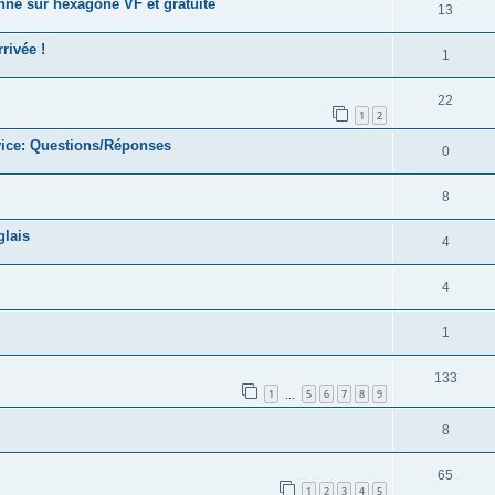
ne sur hexagone VF et gratuite
13
rivée !
1
22
1
2
vice: Questions/Réponses
0
8
lais
4
4
1
133
1
5
6
7
8
9
…
8
65
1
2
3
4
5