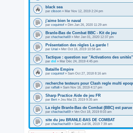
black sea
par
clisson
» Mar Nov 12, 2019 2:24 pm
j'aime bien le naval
par
coquintof
» Dim Jan 26, 2020 11:29 am
Branle-Bas de Combat BBC - Kit de jeu
par
chachacha69
» Mer Jan 01, 2020 12:37 pm
Présentation des règles La garde !
par
Urial
» Mer Oct 16, 2019 10:58 am
Tactique : question sur "Activations des unités"
par
did
» Mar Déc 24, 2019 4:45 pm
Bataille Empire
par
coquintof
» Sam Oct 27, 2018 8:16 am
recherche testeurs pour Clash regle multi epoq
par
raffalli
» Sam Nov 16, 2019 4:17 pm
Sharp Practice Aide de jeu FR
par
Bert
» Jeu Mai 23, 2019 9:35 am
La règle Branle-Bas de Combat (BBC) est parue
par
chachacha69
» Ven Oct 18, 2019 8:03 am
site du jeu BRANLE-BAS DE COMBAT
par
chachacha69
» Sam Juil 06, 2019 7:39 am