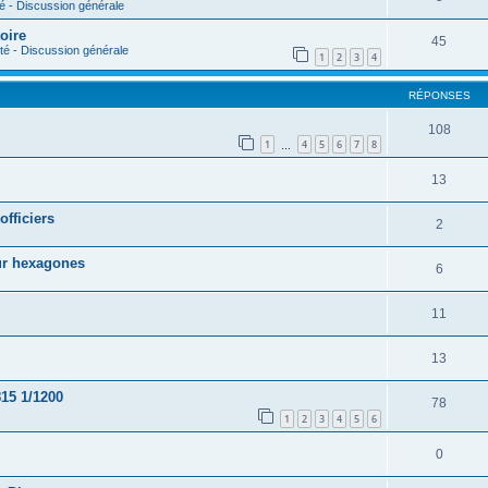
- Discussion générale
oire
45
 - Discussion générale
1
2
3
4
RÉPONSES
108
1
4
5
6
7
8
…
13
officiers
2
sur hexagones
6
11
13
15 1/1200
78
1
2
3
4
5
6
0