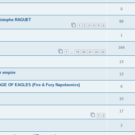
0
ristophe RAGUET
88
1
2
3
4
5
6
1
344
1
19
20
21
22
23
…
13
r empire
13
AGE OF EAGLES (Fire & Fury Napoleonics)
6
10
17
1
2
2