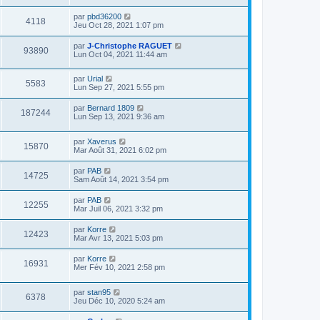
par
pbd36200
4118
Jeu Oct 28, 2021 1:07 pm
par
J-Christophe RAGUET
93890
Lun Oct 04, 2021 11:44 am
par
Urial
5583
Lun Sep 27, 2021 5:55 pm
par
Bernard 1809
187244
Lun Sep 13, 2021 9:36 am
par
Xaverus
15870
Mar Août 31, 2021 6:02 pm
par
PAB
14725
Sam Août 14, 2021 3:54 pm
par
PAB
12255
Mar Juil 06, 2021 3:32 pm
par
Korre
12423
Mar Avr 13, 2021 5:03 pm
par
Korre
16931
Mer Fév 10, 2021 2:58 pm
par
stan95
6378
Jeu Déc 10, 2020 5:24 am