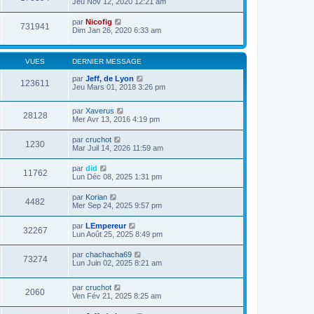
Jeu Nov 12, 2020 12:21 am
par
Nicofig
731941
Dim Jan 26, 2020 6:33 am
VUES
DERNIER MESSAGE
par
Jeff, de Lyon
123611
Jeu Mars 01, 2018 3:26 pm
par
Xaverus
28128
Mer Avr 13, 2016 4:19 pm
par
cruchot
1230
Mar Juil 14, 2026 11:59 am
par
did
11762
Lun Déc 08, 2025 1:31 pm
par
Korian
4482
Mer Sep 24, 2025 9:57 pm
par
LEmpereur
32267
Lun Août 25, 2025 8:49 pm
par
chachacha69
73274
Lun Juin 02, 2025 8:21 am
par
cruchot
2060
Ven Fév 21, 2025 8:25 am