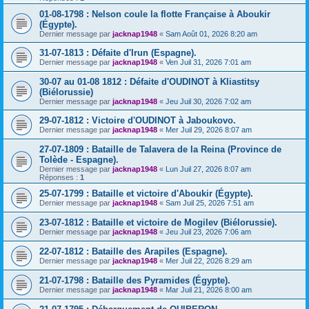
01-08-1798 : Nelson coule la flotte Française à Aboukir
(Égypte).
Dernier message par
jacknap1948
«
Sam Août 01, 2026 8:20 am
31-07-1813 : Défaite d'Irun (Espagne).
Dernier message par
jacknap1948
«
Ven Juil 31, 2026 7:01 am
30-07 au 01-08 1812 : Défaite d'OUDINOT à Kliastitsy
(Biélorussie)
Dernier message par
jacknap1948
«
Jeu Juil 30, 2026 7:02 am
29-07-1812 : Victoire d'OUDINOT à Jaboukovo.
Dernier message par
jacknap1948
«
Mer Juil 29, 2026 8:07 am
27-07-1809 : Bataille de Talavera de la Reina (Province de
Tolède - Espagne).
Dernier message par
jacknap1948
«
Lun Juil 27, 2026 8:07 am
Réponses :
1
25-07-1799 : Bataille et victoire d'Aboukir (Égypte).
Dernier message par
jacknap1948
«
Sam Juil 25, 2026 7:51 am
23-07-1812 : Bataille et victoire de Mogilev (Biélorussie).
Dernier message par
jacknap1948
«
Jeu Juil 23, 2026 7:06 am
22-07-1812 : Bataille des Arapiles (Espagne).
Dernier message par
jacknap1948
«
Mer Juil 22, 2026 8:29 am
21-07-1798 : Bataille des Pyramides (Égypte).
Dernier message par
jacknap1948
«
Mar Juil 21, 2026 8:00 am