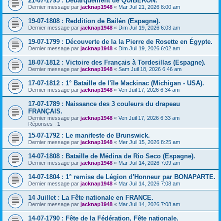
21-07-1795 : Débarquement de QUIBERON.
Dernier message par
jacknap1948
«
Mar Juil 21, 2026 8:00 am
19-07-1808 : Reddition de Bailén (Espagne).
Dernier message par
jacknap1948
«
Dim Juil 19, 2026 6:03 am
19-07-1799 : Découverte de la la Pierre de Rosette en Égypte.
Dernier message par
jacknap1948
«
Dim Juil 19, 2026 6:02 am
18-07-1812 : Victoire des Français à Tordesillas (Espagne).
Dernier message par
jacknap1948
«
Sam Juil 18, 2026 6:46 am
17-07-1812 : 1° Bataille de l'île Mackinac (Michigan - USA).
Dernier message par
jacknap1948
«
Ven Juil 17, 2026 6:34 am
17-07-1789 : Naissance des 3 couleurs du drapeau
FRANÇAIS.
Dernier message par
jacknap1948
«
Ven Juil 17, 2026 6:33 am
Réponses :
1
15-07-1792 : Le manifeste de Brunswick.
Dernier message par
jacknap1948
«
Mer Juil 15, 2026 8:25 am
14-07-1808 : Bataille de Médina de Rio Seco (Espagne).
Dernier message par
jacknap1948
«
Mar Juil 14, 2026 7:09 am
14-07-1804 : 1° remise de Légion d'Honneur par BONAPARTE.
Dernier message par
jacknap1948
«
Mar Juil 14, 2026 7:08 am
14 Juillet : La Fête nationale en FRANCE.
Dernier message par
jacknap1948
«
Mar Juil 14, 2026 7:08 am
14-07-1790 : Fête de la Fédération, Fête nationale.