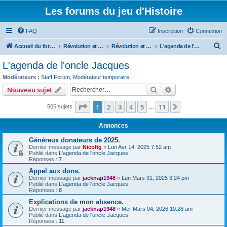
Les forums du jeu d'Histoire
FAQ
Inscription
Connexion
R
Accueil du forum
Révolution et Empire
Révolution et Empire - Histoire, organisation, ordres de bataille, uniformes et armements
L'agenda de l'oncle Jacques
e
L'agenda de l'oncle Jacques
c
Modérateurs :
Staff Forum
,
Modérateur temporaire
h
Rechercher
Recherche avanc
Nouveau sujet
e
Page
1
sur
11
1
2
3
4
5
11
Suivant
505 sujets
r
…
c
Annonces
h
Généreux donateurs de 2025.
e
Dernier message par
Nicofig
«
Lun Avr 14, 2025 7:52 am
Publié dans
L'agenda de l'oncle Jacques
r
Réponses :
7
Appel aux dons.
Dernier message par
jacknap1948
«
Lun Mars 31, 2025 3:24 pm
Publié dans
L'agenda de l'oncle Jacques
Réponses :
8
Explications de mon absence.
Dernier message par
jacknap1948
«
Mer Mars 04, 2026 10:28 am
Publié dans
L'agenda de l'oncle Jacques
Réponses :
11