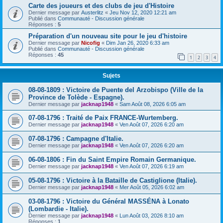
Carte des joueurs et des clubs de jeu d'Histoire
Dernier message par
Austerlitz
«
Jeu Nov 12, 2020 12:21 am
Publié dans
Communauté - Discussion générale
Réponses :
5
Préparation d'un nouveau site pour le jeu d'histoire
Dernier message par
Nicofig
«
Dim Jan 26, 2020 6:33 am
Publié dans
Communauté - Discussion générale
Réponses :
45
1
2
3
4
Sujets
08-08-1809 : Victoire de Puente del Arzobispo (Ville de la
Province de Tolède - Espagne).
Dernier message par
jacknap1948
«
Sam Août 08, 2026 6:05 am
07-08-1796 : Traité de Paix FRANCE-Wurtemberg.
Dernier message par
jacknap1948
«
Ven Août 07, 2026 6:20 am
07-08-1796 : Campagne d'Italie.
Dernier message par
jacknap1948
«
Ven Août 07, 2026 6:20 am
06-08-1806 : Fin du Saint Empire Romain Germanique.
Dernier message par
jacknap1948
«
Ven Août 07, 2026 6:19 am
05-08-1796 : Victoire à la Bataille de Castiglione (Italie).
Dernier message par
jacknap1948
«
Mer Août 05, 2026 6:02 am
03-08-1796 : Victoire du Général MASSÉNA à Lonato
(Lombardie - Italie).
Dernier message par
jacknap1948
«
Lun Août 03, 2026 8:10 am
Réponses :
1