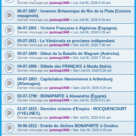
Dernier message par
jacknap1948
«
Lun Juil 06, 2026 6:40 am
06-07-1807 : Invasion Britannique de Rio de la Plata (Colonie
espagnole).
Dernier message par
jacknap1948
«
Lun Juil 06, 2026 6:39 am
06-07-1801 : Victoire Française à Algésiras (Espagne).
Dernier message par
jacknap1948
«
Lun Juil 06, 2026 6:39 am
05-07-1811 : Le Vénézuela se proclame indépendant.
Dernier message par
jacknap1948
«
Dim Juil 05, 2026 7:40 am
05-07-1809 : Début de la Bataille de Wagram (Autriche).
Dernier message par
jacknap1948
«
Dim Juil 05, 2026 7:39 am
04-07-1806 : Défaite des FRANÇAIS à Maida (Italie).
Dernier message par
jacknap1948
«
Sam Juil 04, 2026 6:26 am
04-07-1803 : Capitulation Hanovrienne à Artlenburg
(Allemagne).
Dernier message par
jacknap1948
«
Sam Juil 04, 2026 6:26 am
02-07-1798 : BONAPARTE à Alexandrie (Égypte).
Dernier message par
jacknap1948
«
Jeu Juil 02, 2026 6:51 am
01-07-1815 : Dernière victoire d'Empire : ROCQUENCOURT
(YVELINES).
Dernier message par
jacknap1948
«
Mer Juil 01, 2026 6:51 am
30-06-1812 : Entrée de Jérôme BONAPARTE à Grodno.
Dernier message par
jacknap1948
«
Mar Juin 30, 2026 6:29 am