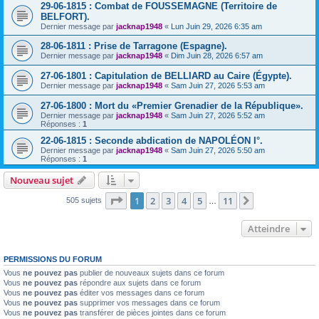
29-06-1815 : Combat de FOUSSEMAGNE (Territoire de
BELFORT).
Dernier message par
jacknap1948
«
Lun Juin 29, 2026 6:35 am
28-06-1811 : Prise de Tarragone (Espagne).
Dernier message par
jacknap1948
«
Dim Juin 28, 2026 6:57 am
27-06-1801 : Capitulation de BELLIARD au Caire (Égypte).
Dernier message par
jacknap1948
«
Sam Juin 27, 2026 5:53 am
27-06-1800 : Mort du «Premier Grenadier de la République».
Dernier message par
jacknap1948
«
Sam Juin 27, 2026 5:52 am
Réponses :
1
22-06-1815 : Seconde abdication de NAPOLÉON I°.
Dernier message par
jacknap1948
«
Sam Juin 27, 2026 5:50 am
Réponses :
1
Nouveau sujet
Page
1
sur
11
1
2
3
4
5
11
Suivant
505 sujets
…
Atteindre
PERMISSIONS DU FORUM
Vous
ne pouvez pas
publier de nouveaux sujets dans ce forum
Vous
ne pouvez pas
répondre aux sujets dans ce forum
Vous
ne pouvez pas
éditer vos messages dans ce forum
Vous
ne pouvez pas
supprimer vos messages dans ce forum
Vous
ne pouvez pas
transférer de pièces jointes dans ce forum