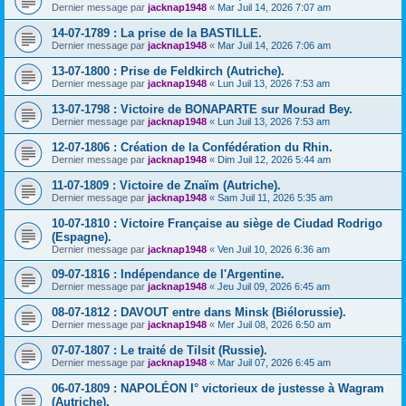
Dernier message par
jacknap1948
«
Mar Juil 14, 2026 7:07 am
14-07-1789 : La prise de la BASTILLE.
Dernier message par
jacknap1948
«
Mar Juil 14, 2026 7:06 am
13-07-1800 : Prise de Feldkirch (Autriche).
Dernier message par
jacknap1948
«
Lun Juil 13, 2026 7:53 am
13-07-1798 : Victoire de BONAPARTE sur Mourad Bey.
Dernier message par
jacknap1948
«
Lun Juil 13, 2026 7:53 am
12-07-1806 : Création de la Confédération du Rhin.
Dernier message par
jacknap1948
«
Dim Juil 12, 2026 5:44 am
11-07-1809 : Victoire de Znaïm (Autriche).
Dernier message par
jacknap1948
«
Sam Juil 11, 2026 5:35 am
10-07-1810 : Victoire Française au siège de Ciudad Rodrigo
(Espagne).
Dernier message par
jacknap1948
«
Ven Juil 10, 2026 6:36 am
09-07-1816 : Indépendance de l'Argentine.
Dernier message par
jacknap1948
«
Jeu Juil 09, 2026 6:45 am
08-07-1812 : DAVOUT entre dans Minsk (Biélorussie).
Dernier message par
jacknap1948
«
Mer Juil 08, 2026 6:50 am
07-07-1807 : Le traité de Tilsit (Russie).
Dernier message par
jacknap1948
«
Mar Juil 07, 2026 6:45 am
06-07-1809 : NAPOLÉON I° victorieux de justesse à Wagram
(Autriche).