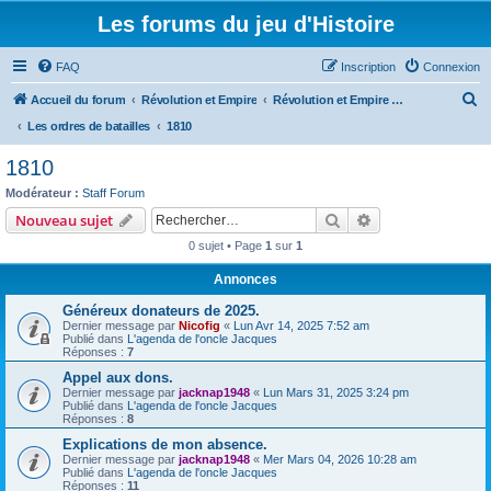
Les forums du jeu d'Histoire
FAQ
Inscription
Connexion
R
Accueil du forum
Révolution et Empire
Révolution et Empire - Histoire, organisation, ordres de bataille, uniformes et armements
e
Les ordres de batailles
1810
c
1810
h
Modérateur :
Staff Forum
e
Rechercher
Recherche avanc
Nouveau sujet
r
0 sujet • Page
1
sur
1
c
Annonces
h
Généreux donateurs de 2025.
e
Dernier message par
Nicofig
«
Lun Avr 14, 2025 7:52 am
r
Publié dans
L'agenda de l'oncle Jacques
Réponses :
7
Appel aux dons.
Dernier message par
jacknap1948
«
Lun Mars 31, 2025 3:24 pm
Publié dans
L'agenda de l'oncle Jacques
Réponses :
8
Explications de mon absence.
Dernier message par
jacknap1948
«
Mer Mars 04, 2026 10:28 am
Publié dans
L'agenda de l'oncle Jacques
Réponses :
11