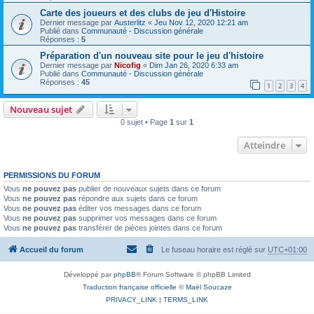
Carte des joueurs et des clubs de jeu d'Histoire
Dernier message par
Austerlitz
«
Jeu Nov 12, 2020 12:21 am
Publié dans
Communauté - Discussion générale
Réponses :
5
Préparation d'un nouveau site pour le jeu d'histoire
Dernier message par
Nicofig
«
Dim Jan 26, 2020 6:33 am
Publié dans
Communauté - Discussion générale
Réponses :
45
1
2
3
4
Nouveau sujet
0 sujet • Page
1
sur
1
Atteindre
PERMISSIONS DU FORUM
Vous
ne pouvez pas
publier de nouveaux sujets dans ce forum
Vous
ne pouvez pas
répondre aux sujets dans ce forum
Vous
ne pouvez pas
éditer vos messages dans ce forum
Vous
ne pouvez pas
supprimer vos messages dans ce forum
Vous
ne pouvez pas
transférer de pièces jointes dans ce forum
Accueil du forum
Le fuseau horaire est réglé sur
UTC+01:00
Développé par
phpBB
® Forum Software © phpBB Limited
Traduction française officielle
©
Maël Soucaze
PRIVACY_LINK
|
TERMS_LINK