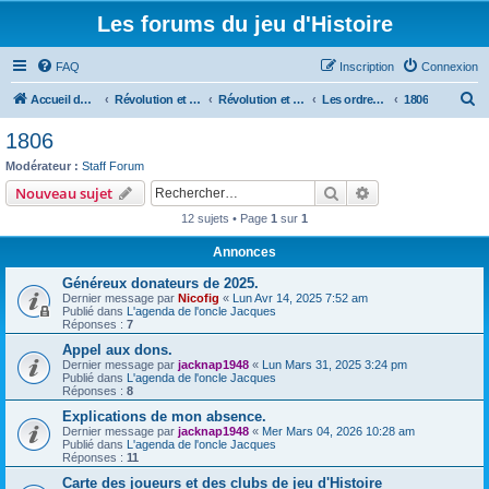
Les forums du jeu d'Histoire
FAQ
Inscription
Connexion
R
Accueil du forum
Révolution et Empire
Révolution et Empire - Histoire, organisation, ordres de bataille, uniformes et armements
Les ordres de batailles
1806
e
1806
c
Modérateur :
Staff Forum
h
Rechercher
Recherche avanc
Nouveau sujet
e
12 sujets • Page
1
sur
1
r
Annonces
c
Généreux donateurs de 2025.
h
Dernier message par
Nicofig
«
Lun Avr 14, 2025 7:52 am
e
Publié dans
L'agenda de l'oncle Jacques
Réponses :
7
r
Appel aux dons.
Dernier message par
jacknap1948
«
Lun Mars 31, 2025 3:24 pm
Publié dans
L'agenda de l'oncle Jacques
Réponses :
8
Explications de mon absence.
Dernier message par
jacknap1948
«
Mer Mars 04, 2026 10:28 am
Publié dans
L'agenda de l'oncle Jacques
Réponses :
11
Carte des joueurs et des clubs de jeu d'Histoire