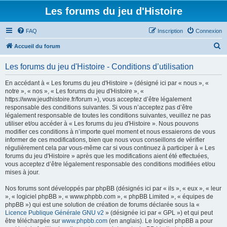
Les forums du jeu d'Histoire
FAQ
Inscription
Connexion
R
Accueil du forum
e
Les forums du jeu d'Histoire - Conditions d’utilisation
c
h
En accédant à « Les forums du jeu d'Histoire » (désigné ici par « nous », «
notre », « nos », « Les forums du jeu d'Histoire », «
e
https://www.jeudhistoire.fr/forum »), vous acceptez d’être légalement
r
responsable des conditions suivantes. Si vous n’acceptez pas d’être
légalement responsable de toutes les conditions suivantes, veuillez ne pas
c
utiliser et/ou accéder à « Les forums du jeu d'Histoire ». Nous pouvons
h
modifier ces conditions à n’importe quel moment et nous essaierons de vous
informer de ces modifications, bien que nous vous conseillons de vérifier
e
régulièrement cela par vous-même car si vous continuez à participer à « Les
r
forums du jeu d'Histoire » après que les modifications aient été effectuées,
vous acceptez d’être légalement responsable des conditions modifiées et/ou
mises à jour.
Nos forums sont développés par phpBB (désignés ici par « ils », « eux », « leur
», « logiciel phpBB », « www.phpbb.com », « phpBB Limited », « équipes de
phpBB ») qui est une solution de création de forums déclarée sous la «
Licence Publique Générale GNU v2
» (désignée ici par « GPL ») et qui peut
être téléchargée sur
www.phpbb.com
(en anglais). Le logiciel phpBB a pour