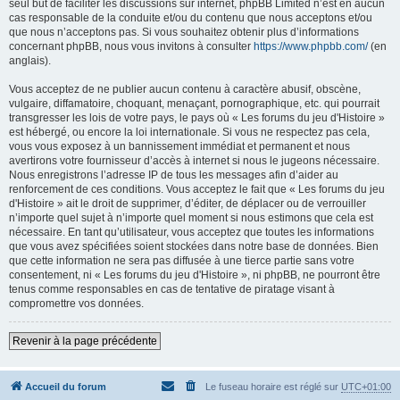
seul but de faciliter les discussions sur internet, phpBB Limited n’est en aucun
cas responsable de la conduite et/ou du contenu que nous acceptons et/ou
que nous n’acceptons pas. Si vous souhaitez obtenir plus d’informations
concernant phpBB, nous vous invitons à consulter
https://www.phpbb.com/
(en
anglais).
Vous acceptez de ne publier aucun contenu à caractère abusif, obscène,
vulgaire, diffamatoire, choquant, menaçant, pornographique, etc. qui pourrait
transgresser les lois de votre pays, le pays où « Les forums du jeu d'Histoire »
est hébergé, ou encore la loi internationale. Si vous ne respectez pas cela,
vous vous exposez à un bannissement immédiat et permanent et nous
avertirons votre fournisseur d’accès à internet si nous le jugeons nécessaire.
Nous enregistrons l’adresse IP de tous les messages afin d’aider au
renforcement de ces conditions. Vous acceptez le fait que « Les forums du jeu
d'Histoire » ait le droit de supprimer, d’éditer, de déplacer ou de verrouiller
n’importe quel sujet à n’importe quel moment si nous estimons que cela est
nécessaire. En tant qu’utilisateur, vous acceptez que toutes les informations
que vous avez spécifiées soient stockées dans notre base de données. Bien
que cette information ne sera pas diffusée à une tierce partie sans votre
consentement, ni « Les forums du jeu d'Histoire », ni phpBB, ne pourront être
tenus comme responsables en cas de tentative de piratage visant à
compromettre vos données.
Revenir à la page précédente
Accueil du forum
Le fuseau horaire est réglé sur
UTC+01:00