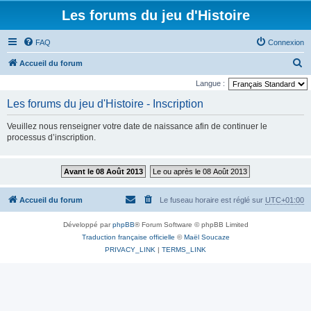
Les forums du jeu d'Histoire
FAQ
Connexion
R
Accueil du forum
e
Langue :
c
Les forums du jeu d'Histoire - Inscription
h
Veuillez nous renseigner votre date de naissance afin de continuer le
e
processus d’inscription.
r
c
Avant le 08 Août 2013
Le ou après le 08 Août 2013
h
e
Accueil du forum
Le fuseau horaire est réglé sur
UTC+01:00
r
Développé par
phpBB
® Forum Software © phpBB Limited
Traduction française officielle
©
Maël Soucaze
PRIVACY_LINK
|
TERMS_LINK