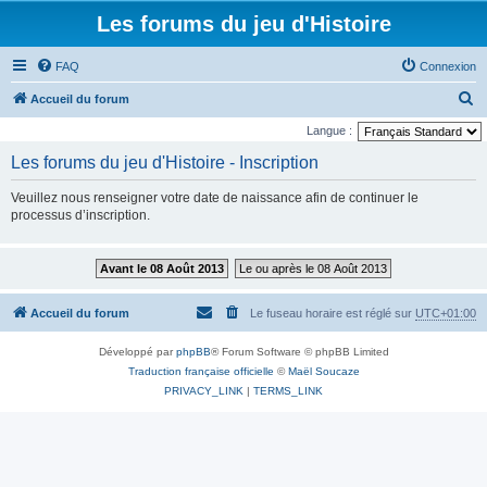
Les forums du jeu d'Histoire
FAQ
Connexion
R
Accueil du forum
e
Langue :
c
Les forums du jeu d'Histoire - Inscription
h
Veuillez nous renseigner votre date de naissance afin de continuer le
e
processus d’inscription.
r
c
Avant le 08 Août 2013
Le ou après le 08 Août 2013
h
e
Accueil du forum
Le fuseau horaire est réglé sur
UTC+01:00
r
Développé par
phpBB
® Forum Software © phpBB Limited
Traduction française officielle
©
Maël Soucaze
PRIVACY_LINK
|
TERMS_LINK