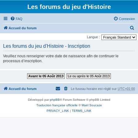
Les forums du jeu d'Histoire
FAQ
Connexion
R
Accueil du forum
e
Langue :
c
Les forums du jeu d'Histoire - Inscription
h
Veuillez nous renseigner votre date de naissance afin de continuer le
e
processus d’inscription.
r
c
Avant le 05 Août 2013
Le ou après le 05 Août 2013
h
e
Accueil du forum
Le fuseau horaire est réglé sur
UTC+01:00
r
Développé par
phpBB
® Forum Software © phpBB Limited
Traduction française officielle
©
Maël Soucaze
PRIVACY_LINK
|
TERMS_LINK