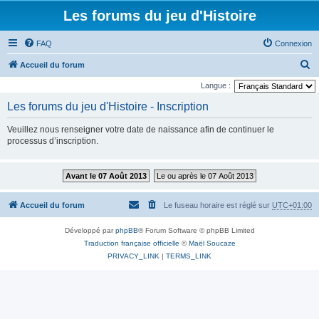
Les forums du jeu d'Histoire
FAQ
Connexion
R
Accueil du forum
e
Langue :
c
Les forums du jeu d'Histoire - Inscription
h
Veuillez nous renseigner votre date de naissance afin de continuer le
e
processus d’inscription.
r
c
Avant le 07 Août 2013
Le ou après le 07 Août 2013
h
e
Accueil du forum
Le fuseau horaire est réglé sur
UTC+01:00
r
Développé par
phpBB
® Forum Software © phpBB Limited
Traduction française officielle
©
Maël Soucaze
PRIVACY_LINK
|
TERMS_LINK