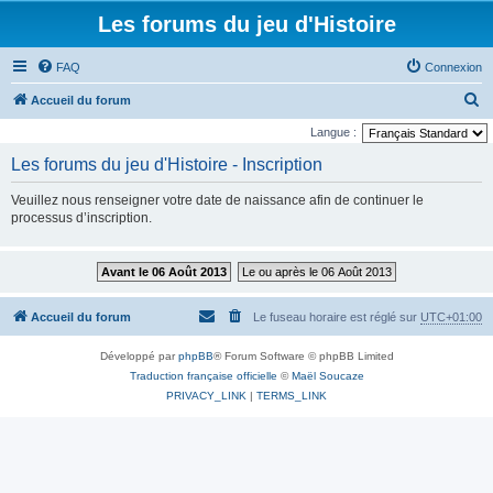
Les forums du jeu d'Histoire
FAQ
Connexion
R
Accueil du forum
e
Langue :
c
Les forums du jeu d'Histoire - Inscription
h
Veuillez nous renseigner votre date de naissance afin de continuer le
e
processus d’inscription.
r
c
Avant le 06 Août 2013
Le ou après le 06 Août 2013
h
e
Accueil du forum
Le fuseau horaire est réglé sur
UTC+01:00
r
Développé par
phpBB
® Forum Software © phpBB Limited
Traduction française officielle
©
Maël Soucaze
PRIVACY_LINK
|
TERMS_LINK