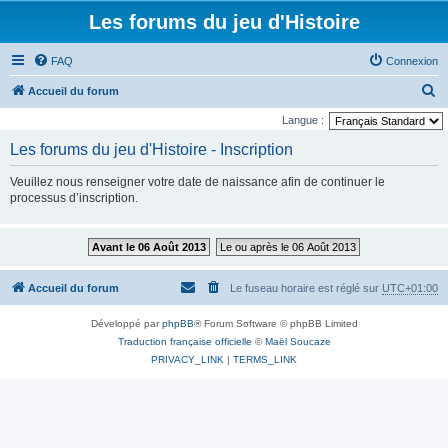
Les forums du jeu d'Histoire
FAQ
Connexion
R
Accueil du forum
e
Langue :
c
Les forums du jeu d'Histoire - Inscription
h
Veuillez nous renseigner votre date de naissance afin de continuer le
e
processus d’inscription.
r
c
Avant le 06 Août 2013
Le ou après le 06 Août 2013
h
e
Accueil du forum
Le fuseau horaire est réglé sur
UTC+01:00
r
Développé par
phpBB
® Forum Software © phpBB Limited
Traduction française officielle
©
Maël Soucaze
PRIVACY_LINK
|
TERMS_LINK