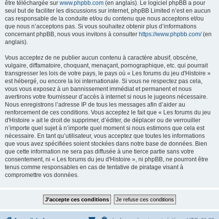
être téléchargée sur
www.phpbb.com
(en anglais). Le logiciel phpBB a pour
seul but de faciliter les discussions sur internet, phpBB Limited n’est en aucun
cas responsable de la conduite et/ou du contenu que nous acceptons et/ou
que nous n’acceptons pas. Si vous souhaitez obtenir plus d’informations
concernant phpBB, nous vous invitons à consulter
https://www.phpbb.com/
(en
anglais).
Vous acceptez de ne publier aucun contenu à caractère abusif, obscène,
vulgaire, diffamatoire, choquant, menaçant, pornographique, etc. qui pourrait
transgresser les lois de votre pays, le pays où « Les forums du jeu d'Histoire »
est hébergé, ou encore la loi internationale. Si vous ne respectez pas cela,
vous vous exposez à un bannissement immédiat et permanent et nous
avertirons votre fournisseur d’accès à internet si nous le jugeons nécessaire.
Nous enregistrons l’adresse IP de tous les messages afin d’aider au
renforcement de ces conditions. Vous acceptez le fait que « Les forums du jeu
d'Histoire » ait le droit de supprimer, d’éditer, de déplacer ou de verrouiller
n’importe quel sujet à n’importe quel moment si nous estimons que cela est
nécessaire. En tant qu’utilisateur, vous acceptez que toutes les informations
que vous avez spécifiées soient stockées dans notre base de données. Bien
que cette information ne sera pas diffusée à une tierce partie sans votre
consentement, ni « Les forums du jeu d'Histoire », ni phpBB, ne pourront être
tenus comme responsables en cas de tentative de piratage visant à
compromettre vos données.