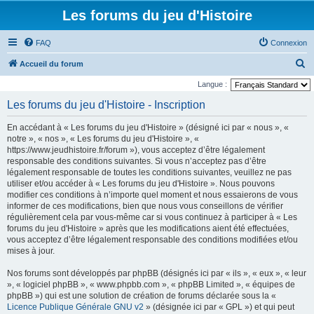
Les forums du jeu d'Histoire
FAQ
Connexion
R
Accueil du forum
e
Langue :
c
Les forums du jeu d'Histoire - Inscription
h
En accédant à « Les forums du jeu d'Histoire » (désigné ici par « nous », «
e
notre », « nos », « Les forums du jeu d'Histoire », «
r
https://www.jeudhistoire.fr/forum »), vous acceptez d’être légalement
responsable des conditions suivantes. Si vous n’acceptez pas d’être
c
légalement responsable de toutes les conditions suivantes, veuillez ne pas
h
utiliser et/ou accéder à « Les forums du jeu d'Histoire ». Nous pouvons
modifier ces conditions à n’importe quel moment et nous essaierons de vous
e
informer de ces modifications, bien que nous vous conseillons de vérifier
r
régulièrement cela par vous-même car si vous continuez à participer à « Les
forums du jeu d'Histoire » après que les modifications aient été effectuées,
vous acceptez d’être légalement responsable des conditions modifiées et/ou
mises à jour.
Nos forums sont développés par phpBB (désignés ici par « ils », « eux », « leur
», « logiciel phpBB », « www.phpbb.com », « phpBB Limited », « équipes de
phpBB ») qui est une solution de création de forums déclarée sous la «
Licence Publique Générale GNU v2
» (désignée ici par « GPL ») et qui peut