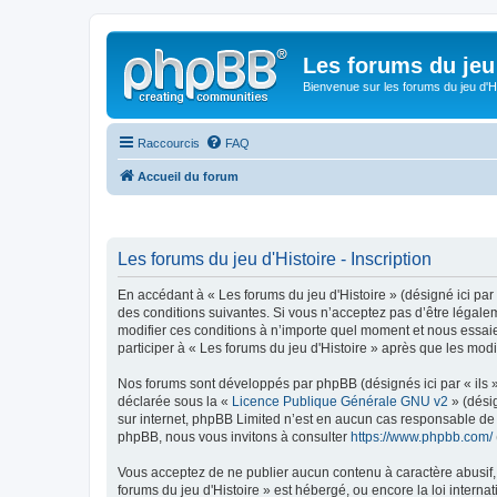
Les forums du jeu 
Bienvenue sur les forums du jeu d'Hi
Raccourcis
FAQ
Accueil du forum
Les forums du jeu d'Histoire - Inscription
En accédant à « Les forums du jeu d'Histoire » (désigné ici par 
des conditions suivantes. Si vous n’acceptez pas d’être légalem
modifier ces conditions à n’importe quel moment et nous essai
participer à « Les forums du jeu d'Histoire » après que les mod
Nos forums sont développés par phpBB (désignés ici par « ils »
déclarée sous la «
Licence Publique Générale GNU v2
» (désig
sur internet, phpBB Limited n’est en aucun cas responsable de
phpBB, nous vous invitons à consulter
https://www.phpbb.com/
Vous acceptez de ne publier aucun contenu à caractère abusif, o
forums du jeu d'Histoire » est hébergé, ou encore la loi inter