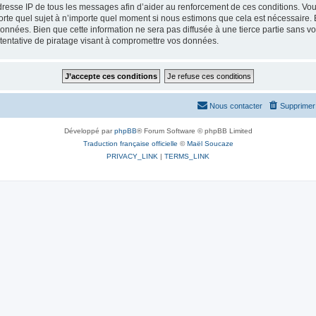
dresse IP de tous les messages afin d’aider au renforcement de ces conditions. Vous 
porte quel sujet à n’importe quel moment si nous estimons que cela est nécessaire. E
nées. Bien que cette information ne sera pas diffusée à une tierce partie sans vot
entative de piratage visant à compromettre vos données.
Nous contacter
Supprimer 
Développé par
phpBB
® Forum Software © phpBB Limited
Traduction française officielle
©
Maël Soucaze
PRIVACY_LINK
|
TERMS_LINK