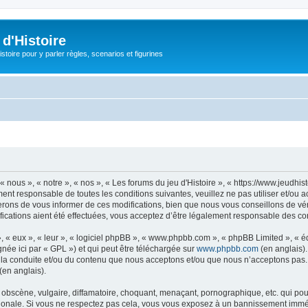
d'Histoire
stoire pour y parler règles, scenarios et figurines
« nous », « notre », « nos », « Les forums du jeu d'Histoire », « https://www.jeudhi
ent responsable de toutes les conditions suivantes, veuillez ne pas utiliser et/ou 
erons de vous informer de ces modifications, bien que nous vous conseillons de vér
ifications aient été effectuées, vous acceptez d’être légalement responsable des con
, « eux », « leur », « logiciel phpBB », « www.phpbb.com », « phpBB Limited », « 
née ici par « GPL ») et qui peut être téléchargée sur
www.phpbb.com
(en anglais).
 la conduite et/ou du contenu que nous acceptons et/ou que nous n’acceptons pas. 
(en anglais).
bscène, vulgaire, diffamatoire, choquant, menaçant, pornographique, etc. qui pourr
nationale. Si vous ne respectez pas cela, vous vous exposez à un bannissement immé