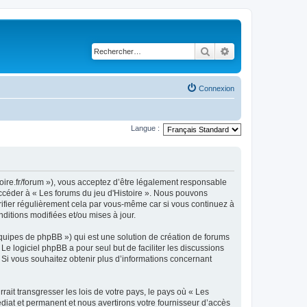
Rechercher
Recherche avancé
Connexion
Langue :
stoire.fr/forum »), vous acceptez d’être légalement responsable
accéder à « Les forums du jeu d'Histoire ». Nous pouvons
ifier régulièrement cela par vous-même car si vous continuez à
ditions modifiées et/ou mises à jour.
équipes de phpBB ») qui est une solution de création de forums
 Le logiciel phpBB a pour seul but de faciliter les discussions
Si vous souhaitez obtenir plus d’informations concernant
ait transgresser les lois de votre pays, le pays où « Les
diat et permanent et nous avertirons votre fournisseur d’accès