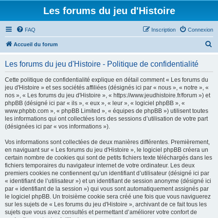
Les forums du jeu d'Histoire
FAQ
Inscription
Connexion
R
Accueil du forum
e
Les forums du jeu d'Histoire - Politique de confidentialité
c
h
Cette politique de confidentialité explique en détail comment « Les forums du
jeu d'Histoire » et ses sociétés affiliées (désignés ici par « nous », « notre », «
e
nos », « Les forums du jeu d'Histoire », « https://www.jeudhistoire.fr/forum ») et
r
phpBB (désigné ici par « ils », « eux », « leur », « logiciel phpBB », «
www.phpbb.com », « phpBB Limited », « équipes de phpBB ») utilisent toutes
c
les informations qui ont collectées lors des sessions d’utilisation de votre part
h
(désignées ici par « vos informations »).
e
Vos informations sont collectées de deux manières différentes. Premièrement,
r
en naviguant sur « Les forums du jeu d'Histoire », le logiciel phpBB créera un
certain nombre de cookies qui sont de petits fichiers texte téléchargés dans les
fichiers temporaires du navigateur internet de votre ordinateur. Les deux
premiers cookies ne contiennent qu’un identifiant d’utilisateur (désigné ici par
« identifiant de l’utilisateur ») et un identifiant de session anonyme (désigné ici
par « identifiant de la session ») qui vous sont automatiquement assignés par
le logiciel phpBB. Un troisième cookie sera créé une fois que vous naviguerez
sur les sujets de « Les forums du jeu d'Histoire », archivant de ce fait tous les
sujets que vous avez consultés et permettant d’améliorer votre confort de