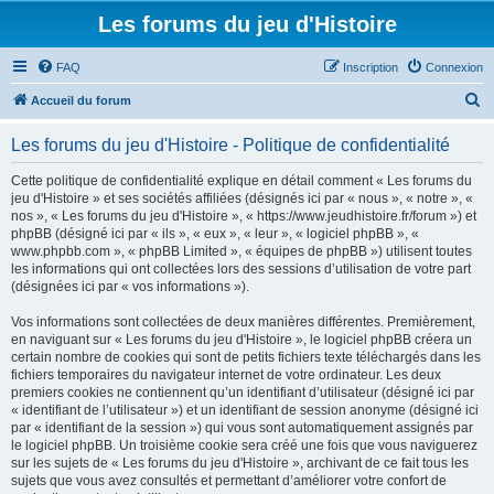
Les forums du jeu d'Histoire
FAQ
Inscription
Connexion
R
Accueil du forum
e
Les forums du jeu d'Histoire - Politique de confidentialité
c
h
Cette politique de confidentialité explique en détail comment « Les forums du
jeu d'Histoire » et ses sociétés affiliées (désignés ici par « nous », « notre », «
e
nos », « Les forums du jeu d'Histoire », « https://www.jeudhistoire.fr/forum ») et
r
phpBB (désigné ici par « ils », « eux », « leur », « logiciel phpBB », «
www.phpbb.com », « phpBB Limited », « équipes de phpBB ») utilisent toutes
c
les informations qui ont collectées lors des sessions d’utilisation de votre part
h
(désignées ici par « vos informations »).
e
Vos informations sont collectées de deux manières différentes. Premièrement,
r
en naviguant sur « Les forums du jeu d'Histoire », le logiciel phpBB créera un
certain nombre de cookies qui sont de petits fichiers texte téléchargés dans les
fichiers temporaires du navigateur internet de votre ordinateur. Les deux
premiers cookies ne contiennent qu’un identifiant d’utilisateur (désigné ici par
« identifiant de l’utilisateur ») et un identifiant de session anonyme (désigné ici
par « identifiant de la session ») qui vous sont automatiquement assignés par
le logiciel phpBB. Un troisième cookie sera créé une fois que vous naviguerez
sur les sujets de « Les forums du jeu d'Histoire », archivant de ce fait tous les
sujets que vous avez consultés et permettant d’améliorer votre confort de