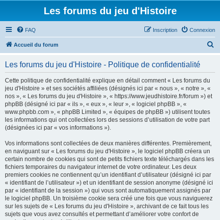
Les forums du jeu d'Histoire
FAQ
Inscription
Connexion
R
Accueil du forum
e
Les forums du jeu d'Histoire - Politique de confidentialité
c
h
Cette politique de confidentialité explique en détail comment « Les forums du
jeu d'Histoire » et ses sociétés affiliées (désignés ici par « nous », « notre », «
e
nos », « Les forums du jeu d'Histoire », « https://www.jeudhistoire.fr/forum ») et
r
phpBB (désigné ici par « ils », « eux », « leur », « logiciel phpBB », «
www.phpbb.com », « phpBB Limited », « équipes de phpBB ») utilisent toutes
c
les informations qui ont collectées lors des sessions d’utilisation de votre part
h
(désignées ici par « vos informations »).
e
Vos informations sont collectées de deux manières différentes. Premièrement,
r
en naviguant sur « Les forums du jeu d'Histoire », le logiciel phpBB créera un
certain nombre de cookies qui sont de petits fichiers texte téléchargés dans les
fichiers temporaires du navigateur internet de votre ordinateur. Les deux
premiers cookies ne contiennent qu’un identifiant d’utilisateur (désigné ici par
« identifiant de l’utilisateur ») et un identifiant de session anonyme (désigné ici
par « identifiant de la session ») qui vous sont automatiquement assignés par
le logiciel phpBB. Un troisième cookie sera créé une fois que vous naviguerez
sur les sujets de « Les forums du jeu d'Histoire », archivant de ce fait tous les
sujets que vous avez consultés et permettant d’améliorer votre confort de