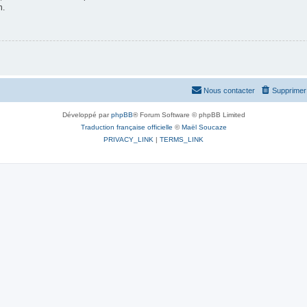
n.
Nous contacter
Supprimer 
Développé par
phpBB
® Forum Software © phpBB Limited
Traduction française officielle
©
Maël Soucaze
PRIVACY_LINK
|
TERMS_LINK