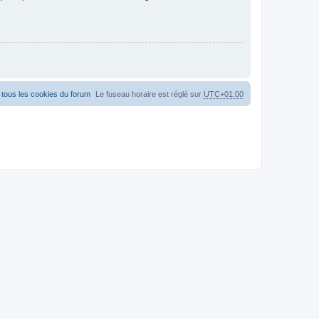
tous les cookies du forum
Le fuseau horaire est réglé sur
UTC+01:00