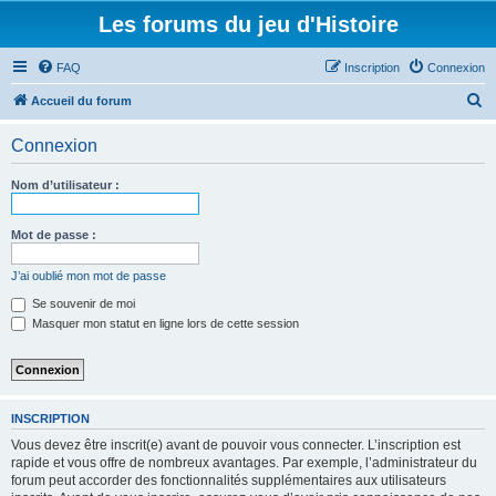
Les forums du jeu d'Histoire
FAQ
Inscription
Connexion
R
Accueil du forum
e
Connexion
c
h
Nom d’utilisateur :
e
r
Mot de passe :
c
J’ai oublié mon mot de passe
h
Se souvenir de moi
e
Masquer mon statut en ligne lors de cette session
r
INSCRIPTION
Vous devez être inscrit(e) avant de pouvoir vous connecter. L’inscription est
rapide et vous offre de nombreux avantages. Par exemple, l’administrateur du
forum peut accorder des fonctionnalités supplémentaires aux utilisateurs