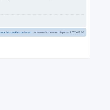
tous les cookies du forum
Le fuseau horaire est réglé sur
UTC+01:00