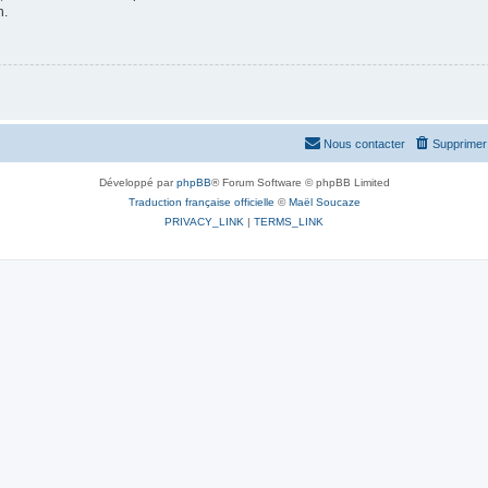
n.
Nous contacter
Supprimer 
Développé par
phpBB
® Forum Software © phpBB Limited
Traduction française officielle
©
Maël Soucaze
PRIVACY_LINK
|
TERMS_LINK