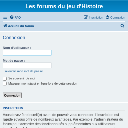
Les forums du jeu d'Histoire
FAQ
Inscription
Connexion
R
Accueil du forum
e
Connexion
c
h
Nom d’utilisateur :
e
r
Mot de passe :
c
J’ai oublié mon mot de passe
h
Se souvenir de moi
e
Masquer mon statut en ligne lors de cette session
r
INSCRIPTION
Vous devez être inscrit(e) avant de pouvoir vous connecter. L’inscription est
rapide et vous offre de nombreux avantages. Par exemple, l’administrateur du
forum peut accorder des fonctionnalités supplémentaires aux utilisateurs