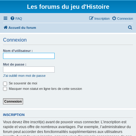
Les forums du jeu d'Histoire
FAQ
Inscription
Connexion
R
Accueil du forum
e
Connexion
c
h
Nom d’utilisateur :
e
r
Mot de passe :
c
J’ai oublié mon mot de passe
h
Se souvenir de moi
e
Masquer mon statut en ligne lors de cette session
r
INSCRIPTION
Vous devez être inscrit(e) avant de pouvoir vous connecter. L’inscription est
rapide et vous offre de nombreux avantages. Par exemple, l’administrateur du
forum peut accorder des fonctionnalités supplémentaires aux utilisateurs