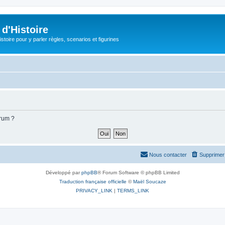
d'Histoire
stoire pour y parler règles, scenarios et figurines
orum ?
Nous contacter
Supprimer 
Développé par
phpBB
® Forum Software © phpBB Limited
Traduction française officielle
©
Maël Soucaze
PRIVACY_LINK
|
TERMS_LINK