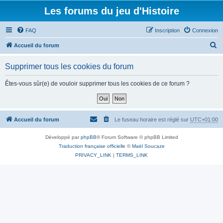
Les forums du jeu d'Histoire
FAQ
Inscription
Connexion
R
Accueil du forum
e
Supprimer tous les cookies du forum
c
h
Êtes-vous sûr(e) de vouloir supprimer tous les cookies de ce forum ?
e
r
c
Accueil du forum
Le fuseau horaire est réglé sur
UTC+01:00
h
Développé par
phpBB
® Forum Software © phpBB Limited
e
Traduction française officielle
©
Maël Soucaze
r
PRIVACY_LINK
|
TERMS_LINK