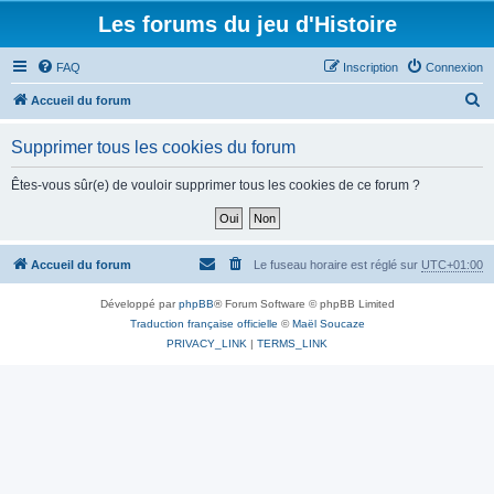
Les forums du jeu d'Histoire
FAQ
Inscription
Connexion
R
Accueil du forum
e
Supprimer tous les cookies du forum
c
h
Êtes-vous sûr(e) de vouloir supprimer tous les cookies de ce forum ?
e
r
c
Accueil du forum
Le fuseau horaire est réglé sur
UTC+01:00
h
Développé par
phpBB
® Forum Software © phpBB Limited
e
Traduction française officielle
©
Maël Soucaze
r
PRIVACY_LINK
|
TERMS_LINK