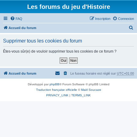
Les forums du jeu d'Histoire
FAQ
Inscription
Connexion
R
Accueil du forum
e
Supprimer tous les cookies du forum
c
h
Êtes-vous sûr(e) de vouloir supprimer tous les cookies de ce forum ?
e
r
c
Accueil du forum
Le fuseau horaire est réglé sur
UTC+01:00
h
Développé par
phpBB
® Forum Software © phpBB Limited
e
Traduction française officielle
©
Maël Soucaze
r
PRIVACY_LINK
|
TERMS_LINK