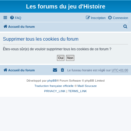
Les forums du jeu d'Histoire
FAQ
Inscription
Connexion
R
Accueil du forum
e
Supprimer tous les cookies du forum
c
h
Êtes-vous sûr(e) de vouloir supprimer tous les cookies de ce forum ?
e
r
c
Accueil du forum
Le fuseau horaire est réglé sur
UTC+01:00
h
Développé par
phpBB
® Forum Software © phpBB Limited
e
Traduction française officielle
©
Maël Soucaze
r
PRIVACY_LINK
|
TERMS_LINK