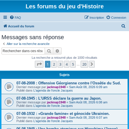
Les forums du jeu d'Histoire
FAQ
Inscription
Connexion
R
Accueil du forum
e
Messages sans réponse
c
Aller sur la recherche avancée
h
Rechercher
Recherche avancée
e
La recherche a retourné plus de 1000 résultats
r
Page
1
sur
20
1
2
3
4
5
20
Suivant
…
c
h
Sujets
e
07-08-2008 : Offensive Géorgienne contre l'Ossétie du Sud.
Dernier message par
jacknap1948
«
Sam Août 08, 2026 6:09 am
r
Publié dans
L'agenda de l'oncle Jacques
07-08-1945 : L'URSS déclare la guerre au Japon.
Dernier message par
jacknap1948
«
Sam Août 08, 2026 6:08 am
Publié dans
L'agenda de l'oncle Jacques
07-08-1932 : «Grande famine» et génocide Ukrainien.
Dernier message par
jacknap1948
«
Sam Août 08, 2026 6:07 am
Publié dans
L'agenda de l'oncle Jacques
06-08-1945 : Une bombe atomique sur Hiroshima (Japon).