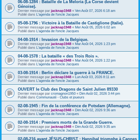
06-08-1284 : Bataille de La Meloria (La Corse devient
Génoise).
Dernier message par
jacknap1948
«
Ven Août 07, 2026 6:18 am
Publié dans
L'agenda de l'oncle Jacques
05-08-1796 : Victoire à la Bataille de Castiglione (Italie).
Dernier message par
jacknap1948
«
Mer Août 05, 2026 6:02 am
Publié dans
L'agenda de l'oncle Jacques
04-08-1914 : Invasion de la Belgique.
Dernier message par
jacknap1948
«
Mar Août 04, 2026 1:23 pm
Publié dans
L'agenda de l'oncle Jacques
04-08-1578 : La bataille « des Trois Rois ».
Dernier message par
jacknap1948
«
Mar Août 04, 2026 1:22 pm
Publié dans
L'agenda de l'oncle Jacques
03-08-1914 : Berlin déclare la guerre à la FRANCE.
Dernier message par
jacknap1948
«
Lun Août 03, 2026 8:11 am
Publié dans
L'agenda de l'oncle Jacques
OUVERT le Club des Dragons de Saint Julien 89330
Dernier message par
cromagnon1950
«
Dim Août 02, 2026 3:44 pm
Publié dans
Communauté - Clubs et joueurs
02-08-1945 : Fin de la conférence de Potsdam (Allemagne).
Dernier message par
jacknap1948
«
Dim Août 02, 2026 9:36 am
Publié dans
L'agenda de l'oncle Jacques
02-08-1914 : Premiers morts de la Grande Guerre.
Dernier message par
jacknap1948
«
Dim Août 02, 2026 9:35 am
Publié dans
L'agenda de l'oncle Jacques
02-08-216 avant JÉSUS-CHRIST : Hannibal triomphe à Cannes