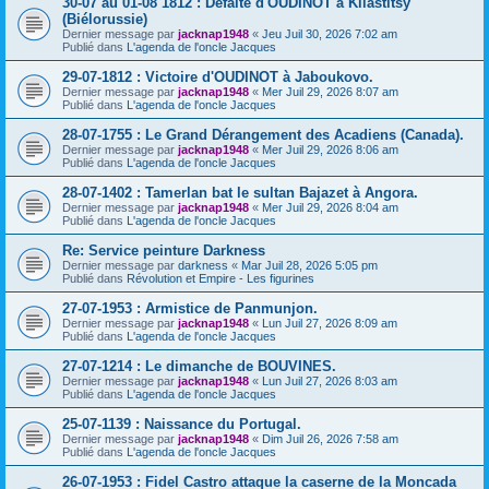
30-07 au 01-08 1812 : Défaite d'OUDINOT à Kliastitsy
(Biélorussie)
Dernier message par
jacknap1948
«
Jeu Juil 30, 2026 7:02 am
Publié dans
L'agenda de l'oncle Jacques
29-07-1812 : Victoire d'OUDINOT à Jaboukovo.
Dernier message par
jacknap1948
«
Mer Juil 29, 2026 8:07 am
Publié dans
L'agenda de l'oncle Jacques
28-07-1755 : Le Grand Dérangement des Acadiens (Canada).
Dernier message par
jacknap1948
«
Mer Juil 29, 2026 8:06 am
Publié dans
L'agenda de l'oncle Jacques
28-07-1402 : Tamerlan bat le sultan Bajazet à Angora.
Dernier message par
jacknap1948
«
Mer Juil 29, 2026 8:04 am
Publié dans
L'agenda de l'oncle Jacques
Re: Service peinture Darkness
Dernier message par
darkness
«
Mar Juil 28, 2026 5:05 pm
Publié dans
Révolution et Empire - Les figurines
27-07-1953 : Armistice de Panmunjon.
Dernier message par
jacknap1948
«
Lun Juil 27, 2026 8:09 am
Publié dans
L'agenda de l'oncle Jacques
27-07-1214 : Le dimanche de BOUVINES.
Dernier message par
jacknap1948
«
Lun Juil 27, 2026 8:03 am
Publié dans
L'agenda de l'oncle Jacques
25-07-1139 : Naissance du Portugal.
Dernier message par
jacknap1948
«
Dim Juil 26, 2026 7:58 am
Publié dans
L'agenda de l'oncle Jacques
26-07-1953 : Fidel Castro attaque la caserne de la Moncada