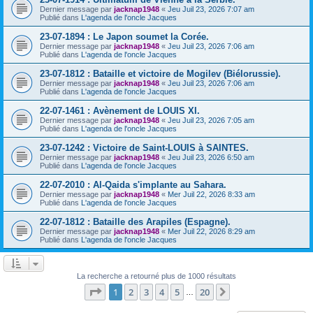
Dernier message par
jacknap1948
«
Jeu Juil 23, 2026 7:07 am
Publié dans
L'agenda de l'oncle Jacques
23-07-1894 : Le Japon soumet la Corée.
Dernier message par
jacknap1948
«
Jeu Juil 23, 2026 7:06 am
Publié dans
L'agenda de l'oncle Jacques
23-07-1812 : Bataille et victoire de Mogilev (Biélorussie).
Dernier message par
jacknap1948
«
Jeu Juil 23, 2026 7:06 am
Publié dans
L'agenda de l'oncle Jacques
22-07-1461 : Avènement de LOUIS XI.
Dernier message par
jacknap1948
«
Jeu Juil 23, 2026 7:05 am
Publié dans
L'agenda de l'oncle Jacques
23-07-1242 : Victoire de Saint-LOUIS à SAINTES.
Dernier message par
jacknap1948
«
Jeu Juil 23, 2026 6:50 am
Publié dans
L'agenda de l'oncle Jacques
22-07-2010 : Al-Qaida s'implante au Sahara.
Dernier message par
jacknap1948
«
Mer Juil 22, 2026 8:33 am
Publié dans
L'agenda de l'oncle Jacques
22-07-1812 : Bataille des Arapiles (Espagne).
Dernier message par
jacknap1948
«
Mer Juil 22, 2026 8:29 am
Publié dans
L'agenda de l'oncle Jacques
La recherche a retourné plus de 1000 résultats
Page
1
sur
20
1
2
3
4
5
20
Suivant
…