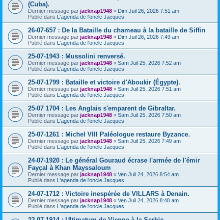
(Cuba).
Dernier message par
jacknap1948
«
Dim Juil 26, 2026 7:51 am
Publié dans
L'agenda de l'oncle Jacques
26-07-657 : De la Bataille du chameau à la bataille de Siffin
Dernier message par
jacknap1948
«
Dim Juil 26, 2026 7:49 am
Publié dans
L'agenda de l'oncle Jacques
25-07-1943 : Mussolini renversé.
Dernier message par
jacknap1948
«
Sam Juil 25, 2026 7:52 am
Publié dans
L'agenda de l'oncle Jacques
25-07-1799 : Bataille et victoire d'Aboukir (Égypte).
Dernier message par
jacknap1948
«
Sam Juil 25, 2026 7:51 am
Publié dans
L'agenda de l'oncle Jacques
25-07 1704 : Les Anglais s'emparent de Gibraltar.
Dernier message par
jacknap1948
«
Sam Juil 25, 2026 7:50 am
Publié dans
L'agenda de l'oncle Jacques
25-07-1261 : Michel VIII Paléologue restaure Byzance.
Dernier message par
jacknap1948
«
Sam Juil 25, 2026 7:49 am
Publié dans
L'agenda de l'oncle Jacques
24-07-1920 : Le général Gouraud écrase l'armée de l'émir
Fayçal à Khan Mayssaloum
Dernier message par
jacknap1948
«
Ven Juil 24, 2026 8:54 am
Publié dans
L'agenda de l'oncle Jacques
24-07-1712 : Victoire inespérée de VILLARS à Denain.
Dernier message par
jacknap1948
«
Ven Juil 24, 2026 8:48 am
Publié dans
L'agenda de l'oncle Jacques
23-07-1914 : Ultimatum de Vienne à la Serbie.