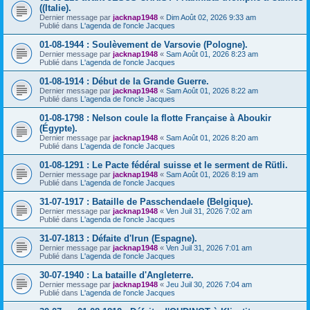
((Italie).
Dernier message par
jacknap1948
«
Dim Août 02, 2026 9:33 am
Publié dans
L'agenda de l'oncle Jacques
01-08-1944 : Soulèvement de Varsovie (Pologne).
Dernier message par
jacknap1948
«
Sam Août 01, 2026 8:23 am
Publié dans
L'agenda de l'oncle Jacques
01-08-1914 : Début de la Grande Guerre.
Dernier message par
jacknap1948
«
Sam Août 01, 2026 8:22 am
Publié dans
L'agenda de l'oncle Jacques
01-08-1798 : Nelson coule la flotte Française à Aboukir
(Égypte).
Dernier message par
jacknap1948
«
Sam Août 01, 2026 8:20 am
Publié dans
L'agenda de l'oncle Jacques
01-08-1291 : Le Pacte fédéral suisse et le serment de Rütli.
Dernier message par
jacknap1948
«
Sam Août 01, 2026 8:19 am
Publié dans
L'agenda de l'oncle Jacques
31-07-1917 : Bataille de Passchendaele (Belgique).
Dernier message par
jacknap1948
«
Ven Juil 31, 2026 7:02 am
Publié dans
L'agenda de l'oncle Jacques
31-07-1813 : Défaite d'Irun (Espagne).
Dernier message par
jacknap1948
«
Ven Juil 31, 2026 7:01 am
Publié dans
L'agenda de l'oncle Jacques
30-07-1940 : La bataille d'Angleterre.
Dernier message par
jacknap1948
«
Jeu Juil 30, 2026 7:04 am
Publié dans
L'agenda de l'oncle Jacques