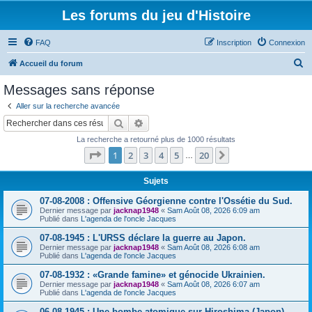
Les forums du jeu d'Histoire
FAQ
Inscription
Connexion
R
Accueil du forum
e
Messages sans réponse
c
Aller sur la recherche avancée
h
Rechercher
Recherche avancée
e
La recherche a retourné plus de 1000 résultats
r
Page
1
sur
20
1
2
3
4
5
20
Suivant
…
c
h
Sujets
e
07-08-2008 : Offensive Géorgienne contre l'Ossétie du Sud.
Dernier message par
jacknap1948
«
Sam Août 08, 2026 6:09 am
r
Publié dans
L'agenda de l'oncle Jacques
07-08-1945 : L'URSS déclare la guerre au Japon.
Dernier message par
jacknap1948
«
Sam Août 08, 2026 6:08 am
Publié dans
L'agenda de l'oncle Jacques
07-08-1932 : «Grande famine» et génocide Ukrainien.
Dernier message par
jacknap1948
«
Sam Août 08, 2026 6:07 am
Publié dans
L'agenda de l'oncle Jacques
06-08-1945 : Une bombe atomique sur Hiroshima (Japon).