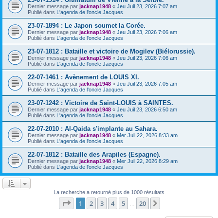
Dernier message par
jacknap1948
«
Jeu Juil 23, 2026 7:07 am
Publié dans
L'agenda de l'oncle Jacques
23-07-1894 : Le Japon soumet la Corée.
Dernier message par
jacknap1948
«
Jeu Juil 23, 2026 7:06 am
Publié dans
L'agenda de l'oncle Jacques
23-07-1812 : Bataille et victoire de Mogilev (Biélorussie).
Dernier message par
jacknap1948
«
Jeu Juil 23, 2026 7:06 am
Publié dans
L'agenda de l'oncle Jacques
22-07-1461 : Avènement de LOUIS XI.
Dernier message par
jacknap1948
«
Jeu Juil 23, 2026 7:05 am
Publié dans
L'agenda de l'oncle Jacques
23-07-1242 : Victoire de Saint-LOUIS à SAINTES.
Dernier message par
jacknap1948
«
Jeu Juil 23, 2026 6:50 am
Publié dans
L'agenda de l'oncle Jacques
22-07-2010 : Al-Qaida s'implante au Sahara.
Dernier message par
jacknap1948
«
Mer Juil 22, 2026 8:33 am
Publié dans
L'agenda de l'oncle Jacques
22-07-1812 : Bataille des Arapiles (Espagne).
Dernier message par
jacknap1948
«
Mer Juil 22, 2026 8:29 am
Publié dans
L'agenda de l'oncle Jacques
La recherche a retourné plus de 1000 résultats
Page
1
sur
20
1
2
3
4
5
20
Suivant
…