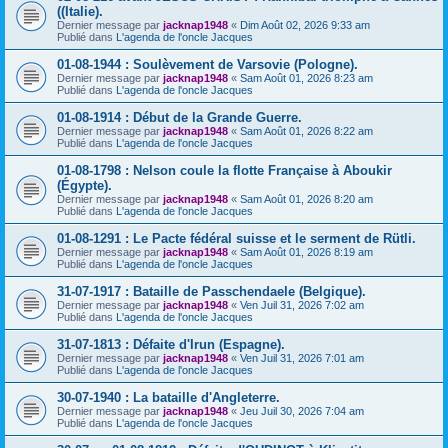
((Italie).
Dernier message par
jacknap1948
«
Dim Août 02, 2026 9:33 am
Publié dans
L'agenda de l'oncle Jacques
01-08-1944 : Soulèvement de Varsovie (Pologne).
Dernier message par
jacknap1948
«
Sam Août 01, 2026 8:23 am
Publié dans
L'agenda de l'oncle Jacques
01-08-1914 : Début de la Grande Guerre.
Dernier message par
jacknap1948
«
Sam Août 01, 2026 8:22 am
Publié dans
L'agenda de l'oncle Jacques
01-08-1798 : Nelson coule la flotte Française à Aboukir
(Égypte).
Dernier message par
jacknap1948
«
Sam Août 01, 2026 8:20 am
Publié dans
L'agenda de l'oncle Jacques
01-08-1291 : Le Pacte fédéral suisse et le serment de Rütli.
Dernier message par
jacknap1948
«
Sam Août 01, 2026 8:19 am
Publié dans
L'agenda de l'oncle Jacques
31-07-1917 : Bataille de Passchendaele (Belgique).
Dernier message par
jacknap1948
«
Ven Juil 31, 2026 7:02 am
Publié dans
L'agenda de l'oncle Jacques
31-07-1813 : Défaite d'Irun (Espagne).
Dernier message par
jacknap1948
«
Ven Juil 31, 2026 7:01 am
Publié dans
L'agenda de l'oncle Jacques
30-07-1940 : La bataille d'Angleterre.
Dernier message par
jacknap1948
«
Jeu Juil 30, 2026 7:04 am
Publié dans
L'agenda de l'oncle Jacques