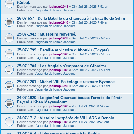
(Cuba).
Dernier message par
jacknap1948
«
Dim Juil 26, 2026 7:51 am
Publié dans
L'agenda de l'oncle Jacques
26-07-657 : De la Bataille du chameau à la bataille de Siffin
Dernier message par
jacknap1948
«
Dim Juil 26, 2026 7:49 am
Publié dans
L'agenda de l'oncle Jacques
25-07-1943 : Mussolini renversé.
Dernier message par
jacknap1948
«
Sam Juil 25, 2026 7:52 am
Publié dans
L'agenda de l'oncle Jacques
25-07-1799 : Bataille et victoire d'Aboukir (Égypte).
Dernier message par
jacknap1948
«
Sam Juil 25, 2026 7:51 am
Publié dans
L'agenda de l'oncle Jacques
25-07 1704 : Les Anglais s'emparent de Gibraltar.
Dernier message par
jacknap1948
«
Sam Juil 25, 2026 7:50 am
Publié dans
L'agenda de l'oncle Jacques
25-07-1261 : Michel VIII Paléologue restaure Byzance.
Dernier message par
jacknap1948
«
Sam Juil 25, 2026 7:49 am
Publié dans
L'agenda de l'oncle Jacques
24-07-1920 : Le général Gouraud écrase l'armée de l'émir
Fayçal à Khan Mayssaloum
Dernier message par
jacknap1948
«
Ven Juil 24, 2026 8:54 am
Publié dans
L'agenda de l'oncle Jacques
24-07-1712 : Victoire inespérée de VILLARS à Denain.
Dernier message par
jacknap1948
«
Ven Juil 24, 2026 8:48 am
Publié dans
L'agenda de l'oncle Jacques
23-07-1914 : Ultimatum de Vienne à la Serbie.