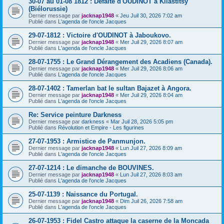
30-07 au 01-08 1812 : Défaite d'OUDINOT à Kliastitsy
(Biélorussie)
Dernier message par
jacknap1948
«
Jeu Juil 30, 2026 7:02 am
Publié dans
L'agenda de l'oncle Jacques
29-07-1812 : Victoire d'OUDINOT à Jaboukovo.
Dernier message par
jacknap1948
«
Mer Juil 29, 2026 8:07 am
Publié dans
L'agenda de l'oncle Jacques
28-07-1755 : Le Grand Dérangement des Acadiens (Canada).
Dernier message par
jacknap1948
«
Mer Juil 29, 2026 8:06 am
Publié dans
L'agenda de l'oncle Jacques
28-07-1402 : Tamerlan bat le sultan Bajazet à Angora.
Dernier message par
jacknap1948
«
Mer Juil 29, 2026 8:04 am
Publié dans
L'agenda de l'oncle Jacques
Re: Service peinture Darkness
Dernier message par
darkness
«
Mar Juil 28, 2026 5:05 pm
Publié dans
Révolution et Empire - Les figurines
27-07-1953 : Armistice de Panmunjon.
Dernier message par
jacknap1948
«
Lun Juil 27, 2026 8:09 am
Publié dans
L'agenda de l'oncle Jacques
27-07-1214 : Le dimanche de BOUVINES.
Dernier message par
jacknap1948
«
Lun Juil 27, 2026 8:03 am
Publié dans
L'agenda de l'oncle Jacques
25-07-1139 : Naissance du Portugal.
Dernier message par
jacknap1948
«
Dim Juil 26, 2026 7:58 am
Publié dans
L'agenda de l'oncle Jacques
26-07-1953 : Fidel Castro attaque la caserne de la Moncada