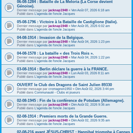
06-08-1284 : Bataille de La Meloria (La Corse devient
Génoise).
Dernier message par
jacknap1948
«
Ven Août 07, 2026 6:18 am
Publié dans
L'agenda de l'oncle Jacques
05-08-1796 : Victoire à la Bataille de Castiglione (Italie).
Dernier message par
jacknap1948
«
Mer Août 05, 2026 6:02 am
Publié dans
L'agenda de l'oncle Jacques
04-08-1914 : Invasion de la Belgique.
Dernier message par
jacknap1948
«
Mar Août 04, 2026 1:23 pm
Publié dans
L'agenda de l'oncle Jacques
04-08-1578 : La bataille « des Trois Rois ».
Dernier message par
jacknap1948
«
Mar Août 04, 2026 1:22 pm
Publié dans
L'agenda de l'oncle Jacques
03-08-1914 : Berlin déclare la guerre à la FRANCE.
Dernier message par
jacknap1948
«
Lun Août 03, 2026 8:11 am
Publié dans
L'agenda de l'oncle Jacques
OUVERT le Club des Dragons de Saint Julien 89330
Dernier message par
cromagnon1950
«
Dim Août 02, 2026 3:44 pm
Publié dans
Communauté - Clubs et joueurs
02-08-1945 : Fin de la conférence de Potsdam (Allemagne).
Dernier message par
jacknap1948
«
Dim Août 02, 2026 9:36 am
Publié dans
L'agenda de l'oncle Jacques
02-08-1914 : Premiers morts de la Grande Guerre.
Dernier message par
jacknap1948
«
Dim Août 02, 2026 9:35 am
Publié dans
L'agenda de l'oncle Jacques
02-08-216 avant JÉSUS-CHRIST : Hannibal triomphe à Cannes