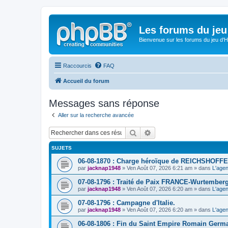
Les forums du jeu 
Bienvenue sur les forums du jeu d'Hi
Raccourcis
FAQ
Accueil du forum
Messages sans réponse
Aller sur la recherche avancée
Rechercher
Recherche avancée
SUJETS
06-08-1870 : Charge héroïque de REICHSHOFFE
par
jacknap1948
» Ven Août 07, 2026 6:21 am » dans
L'agen
07-08-1796 : Traité de Paix FRANCE-Wurtemberg
par
jacknap1948
» Ven Août 07, 2026 6:20 am » dans
L'agen
07-08-1796 : Campagne d'Italie.
par
jacknap1948
» Ven Août 07, 2026 6:20 am » dans
L'agen
06-08-1806 : Fin du Saint Empire Romain Germ