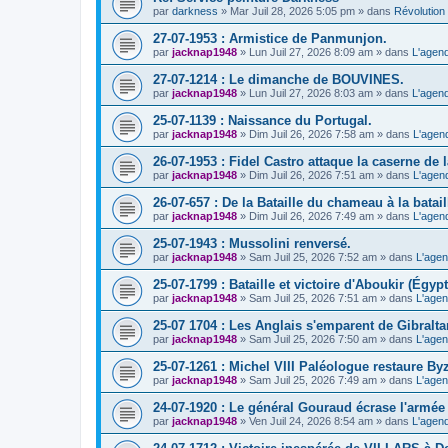
par
darkness
» Mar Juil 28, 2026 5:05 pm » dans
Révolution 
27-07-1953 : Armistice de Panmunjon.
par
jacknap1948
» Lun Juil 27, 2026 8:09 am » dans
L'agend
27-07-1214 : Le dimanche de BOUVINES.
par
jacknap1948
» Lun Juil 27, 2026 8:03 am » dans
L'agend
25-07-1139 : Naissance du Portugal.
par
jacknap1948
» Dim Juil 26, 2026 7:58 am » dans
L'agen
26-07-1953 : Fidel Castro attaque la caserne de
par
jacknap1948
» Dim Juil 26, 2026 7:51 am » dans
L'agen
26-07-657 : De la Bataille du chameau à la batail
par
jacknap1948
» Dim Juil 26, 2026 7:49 am » dans
L'agen
25-07-1943 : Mussolini renversé.
par
jacknap1948
» Sam Juil 25, 2026 7:52 am » dans
L'agen
25-07-1799 : Bataille et victoire d'Aboukir (Égypt
par
jacknap1948
» Sam Juil 25, 2026 7:51 am » dans
L'agen
25-07 1704 : Les Anglais s'emparent de Gibraltar
par
jacknap1948
» Sam Juil 25, 2026 7:50 am » dans
L'agen
25-07-1261 : Michel VIII Paléologue restaure By
par
jacknap1948
» Sam Juil 25, 2026 7:49 am » dans
L'agen
24-07-1920 : Le général Gouraud écrase l'armé
par
jacknap1948
» Ven Juil 24, 2026 8:54 am » dans
L'agend