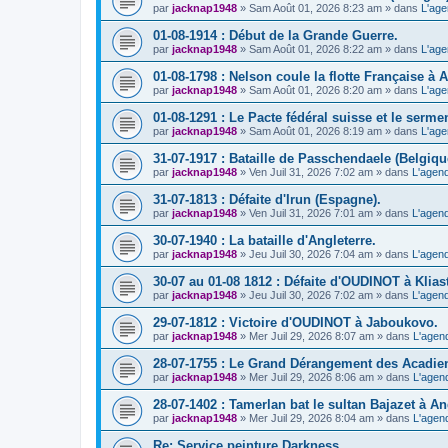
par
jacknap1948
» Sam Août 01, 2026 8:23 am » dans
L'age
01-08-1914 : Début de la Grande Guerre.
par
jacknap1948
» Sam Août 01, 2026 8:22 am » dans
L'age
01-08-1798 : Nelson coule la flotte Française à 
par
jacknap1948
» Sam Août 01, 2026 8:20 am » dans
L'age
01-08-1291 : Le Pacte fédéral suisse et le sermen
par
jacknap1948
» Sam Août 01, 2026 8:19 am » dans
L'age
31-07-1917 : Bataille de Passchendaele (Belgiqu
par
jacknap1948
» Ven Juil 31, 2026 7:02 am » dans
L'agend
31-07-1813 : Défaite d'Irun (Espagne).
par
jacknap1948
» Ven Juil 31, 2026 7:01 am » dans
L'agend
30-07-1940 : La bataille d'Angleterre.
par
jacknap1948
» Jeu Juil 30, 2026 7:04 am » dans
L'agend
30-07 au 01-08 1812 : Défaite d'OUDINOT à Kliast
par
jacknap1948
» Jeu Juil 30, 2026 7:02 am » dans
L'agend
29-07-1812 : Victoire d'OUDINOT à Jaboukovo.
par
jacknap1948
» Mer Juil 29, 2026 8:07 am » dans
L'agen
28-07-1755 : Le Grand Dérangement des Acadie
par
jacknap1948
» Mer Juil 29, 2026 8:06 am » dans
L'agen
28-07-1402 : Tamerlan bat le sultan Bajazet à A
par
jacknap1948
» Mer Juil 29, 2026 8:04 am » dans
L'agen
Re: Service peinture Darkness