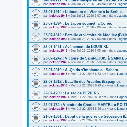
24-07-1712 : Victoire inespérée de VILLARS à D
par
jacknap1948
» Ven Juil 24, 2026 8:48 am » dans
L'agend
23-07-1914 : Ultimatum de Vienne à la Serbie.
par
jacknap1948
» Jeu Juil 23, 2026 7:07 am » dans
L'agend
23-07-1894 : Le Japon soumet la Corée.
par
jacknap1948
» Jeu Juil 23, 2026 7:06 am » dans
L'agend
23-07-1812 : Bataille et victoire de Mogilev (Biél
par
jacknap1948
» Jeu Juil 23, 2026 7:06 am » dans
L'agend
22-07-1461 : Avènement de LOUIS XI.
par
jacknap1948
» Jeu Juil 23, 2026 7:05 am » dans
L'agend
23-07-1242 : Victoire de Saint-LOUIS à SAINTES
par
jacknap1948
» Jeu Juil 23, 2026 6:50 am » dans
L'agend
22-07-2010 : Al-Qaida s'implante au Sahara.
par
jacknap1948
» Mer Juil 22, 2026 8:33 am » dans
L'agen
22-07-1812 : Bataille des Arapiles (Espagne).
par
jacknap1948
» Mer Juil 22, 2026 8:29 am » dans
L'agen
22-07-1209 : Le sac de BÉZIERS.
par
jacknap1948
» Mer Juil 22, 2026 8:28 am » dans
L'agen
22-07-732 : Victoire de Charles MARTEL à POIT
par
jacknap1948
» Mer Juil 22, 2026 8:26 am » dans
L'agen
21-07-1861 : Début de la guerre de Sécession (Ét
par
jacknap1948
» Mar Juil 21, 2026 8:03 am » dans
L'agen