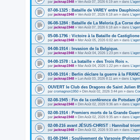
par
jacknap1948
» Ven Août 07, 2026 6:19 am » dans
L'agen
07-08-1325 : Bataille de VAREY entre Dauphinoi
par
jacknap1948
» Ven Août 07, 2026 6:18 am » dans
L'agen
06-08-1284 : Bataille de La Meloria (La Corse de
par
jacknap1948
» Ven Août 07, 2026 6:18 am » dans
L'agen
05-08-1796 : Victoire à la Bataille de Castiglione (
par
jacknap1948
» Mer Août 05, 2026 6:02 am » dans
L'age
04-08-1914 : Invasion de la Belgique.
par
jacknap1948
» Mar Août 04, 2026 1:23 pm » dans
L'age
04-08-1578 : La bataille « des Trois Rois ».
par
jacknap1948
» Mar Août 04, 2026 1:22 pm » dans
L'age
03-08-1914 : Berlin déclare la guerre à la FRAN
par
jacknap1948
» Lun Août 03, 2026 8:11 am » dans
L'agen
OUVERT le Club des Dragons de Saint Julien 8
par
cromagnon1950
» Dim Août 02, 2026 3:44 pm » dans
Com
02-08-1945 : Fin de la conférence de Potsdam (
par
jacknap1948
» Dim Août 02, 2026 9:36 am » dans
L'age
02-08-1914 : Premiers morts de la Grande Guerr
par
jacknap1948
» Dim Août 02, 2026 9:35 am » dans
L'age
02-08-216 avant JÉSUS-CHRIST : Hannibal triomp
par
jacknap1948
» Dim Août 02, 2026 9:33 am » dans
L'age
01-08-1944 : Soulèvement de Varsovie (Pologne)