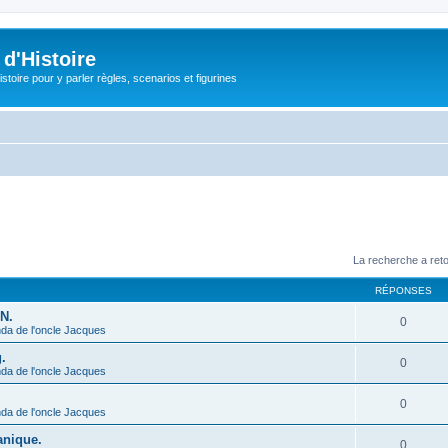
d'Histoire
stoire pour y parler règles, scenarios et figurines
La recherche a ret
RÉPONSES
N.
0
da de l'oncle Jacques
.
0
da de l'oncle Jacques
0
da de l'oncle Jacques
anique.
0