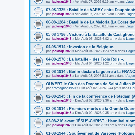
par
jacknap1948
» Ven Août 07, 2026 6:19 am » dans
L'agen
07-08-1325 : Bataille de VAREY entre Dauphinoi
par
jacknap1948
» Ven Août 07, 2026 6:18 am » dans
L'agen
06-08-1284 : Bataille de La Meloria (La Corse de
par
jacknap1948
» Ven Août 07, 2026 6:18 am » dans
L'agen
05-08-1796 : Victoire à la Bataille de Castiglione (
par
jacknap1948
» Mer Août 05, 2026 6:02 am » dans
L'age
04-08-1914 : Invasion de la Belgique.
par
jacknap1948
» Mar Août 04, 2026 1:23 pm » dans
L'age
04-08-1578 : La bataille « des Trois Rois ».
par
jacknap1948
» Mar Août 04, 2026 1:22 pm » dans
L'age
03-08-1914 : Berlin déclare la guerre à la FRAN
par
jacknap1948
» Lun Août 03, 2026 8:11 am » dans
L'agen
OUVERT le Club des Dragons de Saint Julien 8
par
cromagnon1950
» Dim Août 02, 2026 3:44 pm » dans
Com
02-08-1945 : Fin de la conférence de Potsdam (
par
jacknap1948
» Dim Août 02, 2026 9:36 am » dans
L'age
02-08-1914 : Premiers morts de la Grande Guerr
par
jacknap1948
» Dim Août 02, 2026 9:35 am » dans
L'age
02-08-216 avant JÉSUS-CHRIST : Hannibal triomp
par
jacknap1948
» Dim Août 02, 2026 9:33 am » dans
L'age
01-08-1944 : Soulèvement de Varsovie (Pologne)