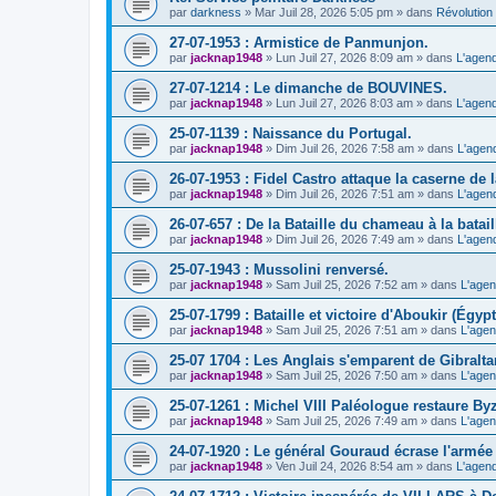
par
darkness
» Mar Juil 28, 2026 5:05 pm » dans
Révolution 
27-07-1953 : Armistice de Panmunjon.
par
jacknap1948
» Lun Juil 27, 2026 8:09 am » dans
L'agend
27-07-1214 : Le dimanche de BOUVINES.
par
jacknap1948
» Lun Juil 27, 2026 8:03 am » dans
L'agend
25-07-1139 : Naissance du Portugal.
par
jacknap1948
» Dim Juil 26, 2026 7:58 am » dans
L'agen
26-07-1953 : Fidel Castro attaque la caserne de
par
jacknap1948
» Dim Juil 26, 2026 7:51 am » dans
L'agen
26-07-657 : De la Bataille du chameau à la batail
par
jacknap1948
» Dim Juil 26, 2026 7:49 am » dans
L'agen
25-07-1943 : Mussolini renversé.
par
jacknap1948
» Sam Juil 25, 2026 7:52 am » dans
L'agen
25-07-1799 : Bataille et victoire d'Aboukir (Égypt
par
jacknap1948
» Sam Juil 25, 2026 7:51 am » dans
L'agen
25-07 1704 : Les Anglais s'emparent de Gibraltar
par
jacknap1948
» Sam Juil 25, 2026 7:50 am » dans
L'agen
25-07-1261 : Michel VIII Paléologue restaure By
par
jacknap1948
» Sam Juil 25, 2026 7:49 am » dans
L'agen
24-07-1920 : Le général Gouraud écrase l'armé
par
jacknap1948
» Ven Juil 24, 2026 8:54 am » dans
L'agend