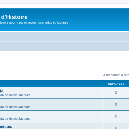
d'Histoire
stoire pour y parler règles, scenarios et figurines
La recherche a ret
RÉPONSES
N.
0
da de l'oncle Jacques
.
0
da de l'oncle Jacques
0
da de l'oncle Jacques
anique.
0