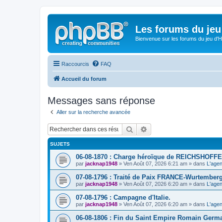
Les forums du jeu 
Bienvenue sur les forums du jeu d'Hi
Raccourcis
FAQ
Accueil du forum
Messages sans réponse
Aller sur la recherche avancée
Rechercher
Recherche avancée
SUJETS
06-08-1870 : Charge héroïque de REICHSHOFFE
par
jacknap1948
» Ven Août 07, 2026 6:21 am » dans
L'agen
07-08-1796 : Traité de Paix FRANCE-Wurtemberg
par
jacknap1948
» Ven Août 07, 2026 6:20 am » dans
L'agen
07-08-1796 : Campagne d'Italie.
par
jacknap1948
» Ven Août 07, 2026 6:20 am » dans
L'agen
06-08-1806 : Fin du Saint Empire Romain Germ