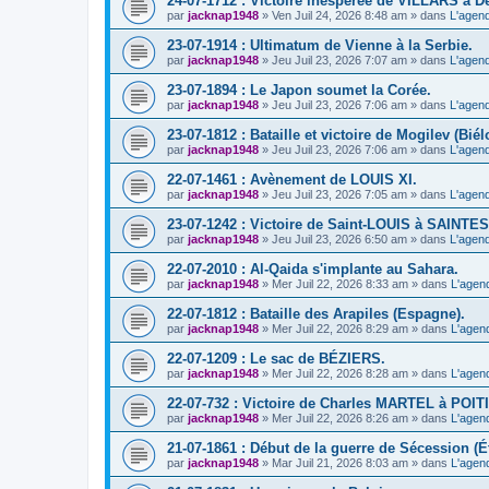
24-07-1712 : Victoire inespérée de VILLARS à D
par
jacknap1948
» Ven Juil 24, 2026 8:48 am » dans
L'agend
23-07-1914 : Ultimatum de Vienne à la Serbie.
par
jacknap1948
» Jeu Juil 23, 2026 7:07 am » dans
L'agend
23-07-1894 : Le Japon soumet la Corée.
par
jacknap1948
» Jeu Juil 23, 2026 7:06 am » dans
L'agend
23-07-1812 : Bataille et victoire de Mogilev (Biél
par
jacknap1948
» Jeu Juil 23, 2026 7:06 am » dans
L'agend
22-07-1461 : Avènement de LOUIS XI.
par
jacknap1948
» Jeu Juil 23, 2026 7:05 am » dans
L'agend
23-07-1242 : Victoire de Saint-LOUIS à SAINTES
par
jacknap1948
» Jeu Juil 23, 2026 6:50 am » dans
L'agend
22-07-2010 : Al-Qaida s'implante au Sahara.
par
jacknap1948
» Mer Juil 22, 2026 8:33 am » dans
L'agen
22-07-1812 : Bataille des Arapiles (Espagne).
par
jacknap1948
» Mer Juil 22, 2026 8:29 am » dans
L'agen
22-07-1209 : Le sac de BÉZIERS.
par
jacknap1948
» Mer Juil 22, 2026 8:28 am » dans
L'agen
22-07-732 : Victoire de Charles MARTEL à POIT
par
jacknap1948
» Mer Juil 22, 2026 8:26 am » dans
L'agen
21-07-1861 : Début de la guerre de Sécession (Ét
par
jacknap1948
» Mar Juil 21, 2026 8:03 am » dans
L'agen