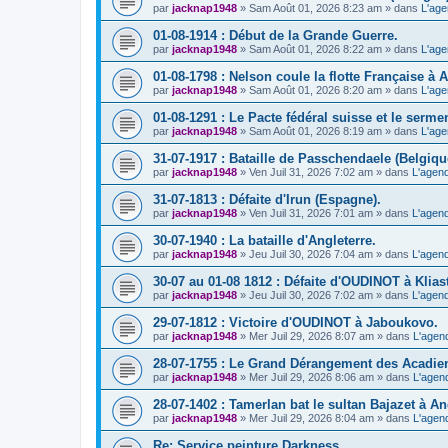
par
jacknap1948
» Sam Août 01, 2026 8:23 am » dans
L'age
01-08-1914 : Début de la Grande Guerre.
par
jacknap1948
» Sam Août 01, 2026 8:22 am » dans
L'age
01-08-1798 : Nelson coule la flotte Française à 
par
jacknap1948
» Sam Août 01, 2026 8:20 am » dans
L'age
01-08-1291 : Le Pacte fédéral suisse et le sermen
par
jacknap1948
» Sam Août 01, 2026 8:19 am » dans
L'age
31-07-1917 : Bataille de Passchendaele (Belgiqu
par
jacknap1948
» Ven Juil 31, 2026 7:02 am » dans
L'agend
31-07-1813 : Défaite d'Irun (Espagne).
par
jacknap1948
» Ven Juil 31, 2026 7:01 am » dans
L'agend
30-07-1940 : La bataille d'Angleterre.
par
jacknap1948
» Jeu Juil 30, 2026 7:04 am » dans
L'agend
30-07 au 01-08 1812 : Défaite d'OUDINOT à Kliast
par
jacknap1948
» Jeu Juil 30, 2026 7:02 am » dans
L'agend
29-07-1812 : Victoire d'OUDINOT à Jaboukovo.
par
jacknap1948
» Mer Juil 29, 2026 8:07 am » dans
L'agen
28-07-1755 : Le Grand Dérangement des Acadie
par
jacknap1948
» Mer Juil 29, 2026 8:06 am » dans
L'agen
28-07-1402 : Tamerlan bat le sultan Bajazet à A
par
jacknap1948
» Mer Juil 29, 2026 8:04 am » dans
L'agen
Re: Service peinture Darkness