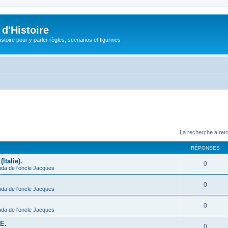
d'Histoire
stoire pour y parler règles, scenarios et figurines
La recherche a ret
RÉPONSES
Italie).
0
nda de l'oncle Jacques
0
nda de l'oncle Jacques
0
nda de l'oncle Jacques
CE.
0