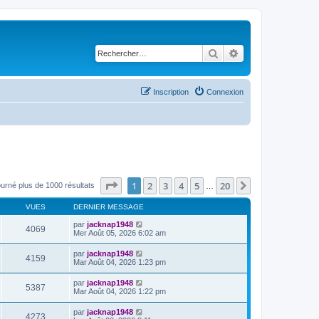
Rechercher
Recherche avancé
Inscription
Connexion
Page
1
sur
20
1
2
3
4
5
20
Suivant
ourné plus de 1000 résultats
…
VUES
DERNIER MESSAGE
par
jacknap1948
4069
Mer Août 05, 2026 6:02 am
par
jacknap1948
4159
Mar Août 04, 2026 1:23 pm
par
jacknap1948
5387
Mar Août 04, 2026 1:22 pm
par
jacknap1948
4273