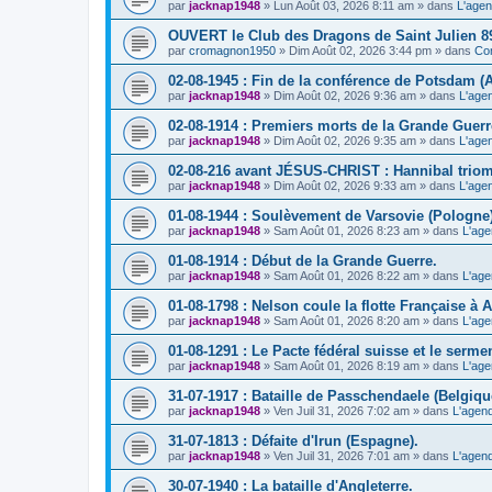
par
jacknap1948
» Lun Août 03, 2026 8:11 am » dans
L'agen
OUVERT le Club des Dragons de Saint Julien 8
par
cromagnon1950
» Dim Août 02, 2026 3:44 pm » dans
Com
02-08-1945 : Fin de la conférence de Potsdam (
par
jacknap1948
» Dim Août 02, 2026 9:36 am » dans
L'age
02-08-1914 : Premiers morts de la Grande Guerr
par
jacknap1948
» Dim Août 02, 2026 9:35 am » dans
L'age
02-08-216 avant JÉSUS-CHRIST : Hannibal triomp
par
jacknap1948
» Dim Août 02, 2026 9:33 am » dans
L'age
01-08-1944 : Soulèvement de Varsovie (Pologne)
par
jacknap1948
» Sam Août 01, 2026 8:23 am » dans
L'age
01-08-1914 : Début de la Grande Guerre.
par
jacknap1948
» Sam Août 01, 2026 8:22 am » dans
L'age
01-08-1798 : Nelson coule la flotte Française à 
par
jacknap1948
» Sam Août 01, 2026 8:20 am » dans
L'age
01-08-1291 : Le Pacte fédéral suisse et le sermen
par
jacknap1948
» Sam Août 01, 2026 8:19 am » dans
L'age
31-07-1917 : Bataille de Passchendaele (Belgiqu
par
jacknap1948
» Ven Juil 31, 2026 7:02 am » dans
L'agend
31-07-1813 : Défaite d'Irun (Espagne).
par
jacknap1948
» Ven Juil 31, 2026 7:01 am » dans
L'agend
30-07-1940 : La bataille d'Angleterre.