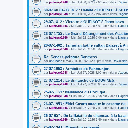
par
jacknap1948
» Jeu Juil 30, 2026 7:04 am » dans
L'agend
30-07 au 01-08 1812 : Défaite d'OUDINOT à Kliast
par
jacknap1948
» Jeu Juil 30, 2026 7:02 am » dans
L'agend
29-07-1812 : Victoire d'OUDINOT à Jaboukovo.
par
jacknap1948
» Mer Juil 29, 2026 8:07 am » dans
L'agen
28-07-1755 : Le Grand Dérangement des Acadie
par
jacknap1948
» Mer Juil 29, 2026 8:06 am » dans
L'agen
28-07-1402 : Tamerlan bat le sultan Bajazet à A
par
jacknap1948
» Mer Juil 29, 2026 8:04 am » dans
L'agen
Re: Service peinture Darkness
par
darkness
» Mar Juil 28, 2026 5:05 pm » dans
Révolution 
27-07-1953 : Armistice de Panmunjon.
par
jacknap1948
» Lun Juil 27, 2026 8:09 am » dans
L'agend
27-07-1214 : Le dimanche de BOUVINES.
par
jacknap1948
» Lun Juil 27, 2026 8:03 am » dans
L'agend
25-07-1139 : Naissance du Portugal.
par
jacknap1948
» Dim Juil 26, 2026 7:58 am » dans
L'agen
26-07-1953 : Fidel Castro attaque la caserne de
par
jacknap1948
» Dim Juil 26, 2026 7:51 am » dans
L'agen
26-07-657 : De la Bataille du chameau à la batail
par
jacknap1948
» Dim Juil 26, 2026 7:49 am » dans
L'agen
25-07-1943 : Mussolini renversé.