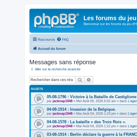
Les forums du jeu 
Bienvenue sur les forums du jeu d'Hi
Raccourcis
FAQ
Accueil du forum
Messages sans réponse
Aller sur la recherche avancée
Rechercher
Recherche avancée
SUJETS
05-08-1796 : Victoire à la Bataille de Castiglione (
par
jacknap1948
» Mer Août 05, 2026 6:02 am » dans
L'age
04-08-1914 : Invasion de la Belgique.
par
jacknap1948
» Mar Août 04, 2026 1:23 pm » dans
L'age
04-08-1578 : La bataille « des Trois Rois ».
par
jacknap1948
» Mar Août 04, 2026 1:22 pm » dans
L'age
03-08-1914 : Berlin déclare la guerre à la FRAN