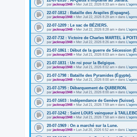
22-07-2010 : Al-Qaida s'implante au Sahara.
par
jacknap1948
» Mer Juil 22, 2026 8:33 am » dans
L'agen
22-07-1812 : Bataille des Arapiles (Espagne).
par
jacknap1948
» Mer Juil 22, 2026 8:29 am » dans
L'agen
22-07-1209 : Le sac de BÉZIERS.
par
jacknap1948
» Mer Juil 22, 2026 8:28 am » dans
L'agen
22-07-732 : Victoire de Charles MARTEL à POIT
par
jacknap1948
» Mer Juil 22, 2026 8:26 am » dans
L'agen
21-07-1861 : Début de la guerre de Sécession (Ét
par
jacknap1948
» Mar Juil 21, 2026 8:03 am » dans
L'agen
21-07-1831 : Un roi pour la Belgique.
par
jacknap1948
» Mar Juil 21, 2026 8:02 am » dans
L'agen
21-07-1798 : Bataille des Pyramides (Égypte).
par
jacknap1948
» Mar Juil 21, 2026 8:00 am » dans
L'agen
21-07-1795 : Débarquement de QUIBERON.
par
jacknap1948
» Mar Juil 21, 2026 8:00 am » dans
L'agen
21-07-1603 : Indépendance de Genève (5uisse).
par
jacknap1948
» Mar Juil 21, 2026 7:59 am » dans
L'agen
21-07-1242 : Saint LOUIS vainqueur à TAILLE
par
jacknap1948
» Mar Juil 21, 2026 7:58 am » dans
L'agen
20-07-1969 : On a marché sur la Lune.
par
jacknap1948
» Lun Juil 20, 2026 6:52 am » dans
L'agend