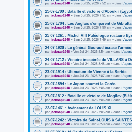
par
jacknap1948
» Sam Juil 25, 2026 7:52 am » dans
L'agen
25-07-1799 : Bataille et victoire d'Aboukir (Égypt
par
jacknap1948
» Sam Juil 25, 2026 7:51 am » dans
L'agen
25-07 1704 : Les Anglais s'emparent de Gibraltar
par
jacknap1948
» Sam Juil 25, 2026 7:50 am » dans
L'agen
25-07-1261 : Michel VIII Paléologue restaure By
par
jacknap1948
» Sam Juil 25, 2026 7:49 am » dans
L'agen
24-07-1920 : Le général Gouraud écrase l'armé
par
jacknap1948
» Ven Juil 24, 2026 8:54 am » dans
L'agend
24-07-1712 : Victoire inespérée de VILLARS à D
par
jacknap1948
» Ven Juil 24, 2026 8:48 am » dans
L'agend
23-07-1914 : Ultimatum de Vienne à la Serbie.
par
jacknap1948
» Jeu Juil 23, 2026 7:07 am » dans
L'agend
23-07-1894 : Le Japon soumet la Corée.
par
jacknap1948
» Jeu Juil 23, 2026 7:06 am » dans
L'agend
23-07-1812 : Bataille et victoire de Mogilev (Biél
par
jacknap1948
» Jeu Juil 23, 2026 7:06 am » dans
L'agend
22-07-1461 : Avènement de LOUIS XI.
par
jacknap1948
» Jeu Juil 23, 2026 7:05 am » dans
L'agend
23-07-1242 : Victoire de Saint-LOUIS à SAINTES
par
jacknap1948
» Jeu Juil 23, 2026 6:50 am » dans
L'agend