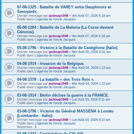
07-08-1325 : Bataille de VAREY entre Dauphinois et
Savoyards.
Dernier message par
jacknap1948
«
Ven Août 07, 2026 6:18 am
Publié dans
L'agenda de l'oncle Jacques
06-08-1284 : Bataille de La Meloria (La Corse devient
Génoise).
Dernier message par
jacknap1948
«
Ven Août 07, 2026 6:18 am
Publié dans
L'agenda de l'oncle Jacques
05-08-1796 : Victoire à la Bataille de Castiglione (Italie).
Dernier message par
jacknap1948
«
Mer Août 05, 2026 6:02 am
Publié dans
L'agenda de l'oncle Jacques
04-08-1914 : Invasion de la Belgique.
Dernier message par
jacknap1948
«
Mar Août 04, 2026 1:23 pm
Publié dans
L'agenda de l'oncle Jacques
04-08-1578 : La bataille « des Trois Rois ».
Dernier message par
jacknap1948
«
Mar Août 04, 2026 1:22 pm
Publié dans
L'agenda de l'oncle Jacques
03-08-1914 : Berlin déclare la guerre à la FRANCE.
Dernier message par
jacknap1948
«
Lun Août 03, 2026 8:11 am
Publié dans
L'agenda de l'oncle Jacques
03-08-1796 : Victoire du Général MASSÉNA à Lonato
(Lombardie - Italie).
Dernier message par
jacknap1948
«
Lun Août 03, 2026 8:10 am
Publié dans
L'agenda de l'oncle Jacques
Réponses :
1
03-08-1347 : Capitulation de CALAIS.