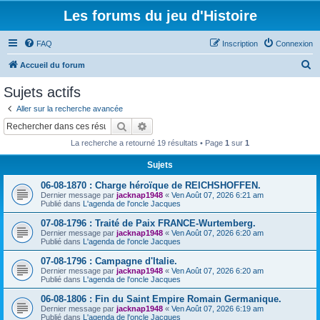
Les forums du jeu d'Histoire
FAQ
Inscription
Connexion
R
Accueil du forum
e
Sujets actifs
c
Aller sur la recherche avancée
h
Rechercher
Recherche avancée
e
La recherche a retourné 19 résultats • Page
1
sur
1
r
Sujets
c
06-08-1870 : Charge héroïque de REICHSHOFFEN.
h
Dernier message par
jacknap1948
«
Ven Août 07, 2026 6:21 am
e
Publié dans
L'agenda de l'oncle Jacques
r
07-08-1796 : Traité de Paix FRANCE-Wurtemberg.
Dernier message par
jacknap1948
«
Ven Août 07, 2026 6:20 am
Publié dans
L'agenda de l'oncle Jacques
07-08-1796 : Campagne d'Italie.
Dernier message par
jacknap1948
«
Ven Août 07, 2026 6:20 am
Publié dans
L'agenda de l'oncle Jacques
06-08-1806 : Fin du Saint Empire Romain Germanique.
Dernier message par
jacknap1948
«
Ven Août 07, 2026 6:19 am
Publié dans
L'agenda de l'oncle Jacques