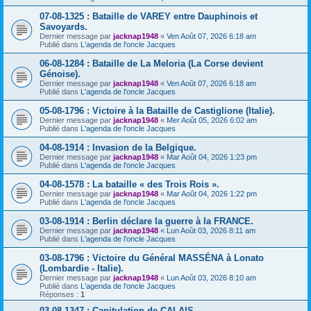
07-08-1325 : Bataille de VAREY entre Dauphinois et
Savoyards.
Dernier message par
jacknap1948
«
Ven Août 07, 2026 6:18 am
Publié dans
L'agenda de l'oncle Jacques
06-08-1284 : Bataille de La Meloria (La Corse devient
Génoise).
Dernier message par
jacknap1948
«
Ven Août 07, 2026 6:18 am
Publié dans
L'agenda de l'oncle Jacques
05-08-1796 : Victoire à la Bataille de Castiglione (Italie).
Dernier message par
jacknap1948
«
Mer Août 05, 2026 6:02 am
Publié dans
L'agenda de l'oncle Jacques
04-08-1914 : Invasion de la Belgique.
Dernier message par
jacknap1948
«
Mar Août 04, 2026 1:23 pm
Publié dans
L'agenda de l'oncle Jacques
04-08-1578 : La bataille « des Trois Rois ».
Dernier message par
jacknap1948
«
Mar Août 04, 2026 1:22 pm
Publié dans
L'agenda de l'oncle Jacques
03-08-1914 : Berlin déclare la guerre à la FRANCE.
Dernier message par
jacknap1948
«
Lun Août 03, 2026 8:11 am
Publié dans
L'agenda de l'oncle Jacques
03-08-1796 : Victoire du Général MASSÉNA à Lonato
(Lombardie - Italie).
Dernier message par
jacknap1948
«
Lun Août 03, 2026 8:10 am
Publié dans
L'agenda de l'oncle Jacques
Réponses :
1
03-08-1347 : Capitulation de CALAIS.