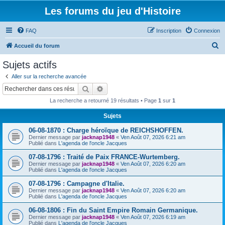
Les forums du jeu d'Histoire
FAQ
Inscription
Connexion
R
Accueil du forum
e
Sujets actifs
c
Aller sur la recherche avancée
h
Rechercher
Recherche avancée
e
La recherche a retourné 19 résultats • Page
1
sur
1
r
Sujets
c
06-08-1870 : Charge héroïque de REICHSHOFFEN.
h
Dernier message par
jacknap1948
«
Ven Août 07, 2026 6:21 am
e
Publié dans
L'agenda de l'oncle Jacques
r
07-08-1796 : Traité de Paix FRANCE-Wurtemberg.
Dernier message par
jacknap1948
«
Ven Août 07, 2026 6:20 am
Publié dans
L'agenda de l'oncle Jacques
07-08-1796 : Campagne d'Italie.
Dernier message par
jacknap1948
«
Ven Août 07, 2026 6:20 am
Publié dans
L'agenda de l'oncle Jacques
06-08-1806 : Fin du Saint Empire Romain Germanique.
Dernier message par
jacknap1948
«
Ven Août 07, 2026 6:19 am
Publié dans
L'agenda de l'oncle Jacques