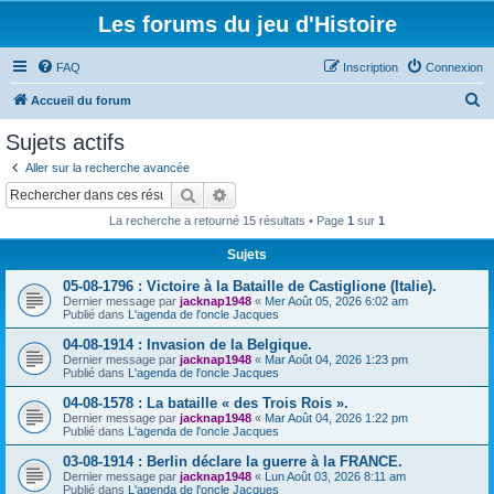
Les forums du jeu d'Histoire
FAQ
Inscription
Connexion
R
Accueil du forum
e
Sujets actifs
c
Aller sur la recherche avancée
h
Rechercher
Recherche avancée
e
La recherche a retourné 15 résultats • Page
1
sur
1
r
Sujets
c
05-08-1796 : Victoire à la Bataille de Castiglione (Italie).
h
Dernier message par
jacknap1948
«
Mer Août 05, 2026 6:02 am
e
Publié dans
L'agenda de l'oncle Jacques
r
04-08-1914 : Invasion de la Belgique.
Dernier message par
jacknap1948
«
Mar Août 04, 2026 1:23 pm
Publié dans
L'agenda de l'oncle Jacques
04-08-1578 : La bataille « des Trois Rois ».
Dernier message par
jacknap1948
«
Mar Août 04, 2026 1:22 pm
Publié dans
L'agenda de l'oncle Jacques
03-08-1914 : Berlin déclare la guerre à la FRANCE.
Dernier message par
jacknap1948
«
Lun Août 03, 2026 8:11 am
Publié dans
L'agenda de l'oncle Jacques