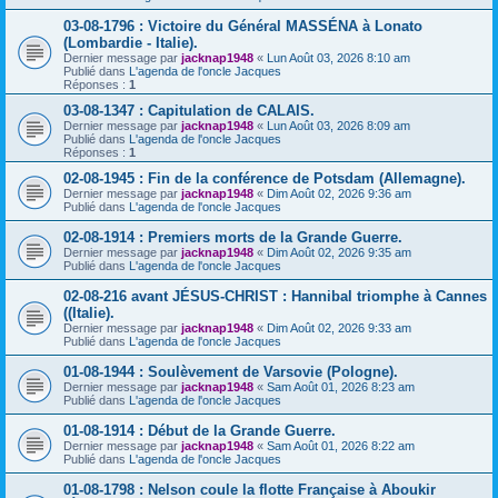
03-08-1796 : Victoire du Général MASSÉNA à Lonato
(Lombardie - Italie).
Dernier message par
jacknap1948
«
Lun Août 03, 2026 8:10 am
Publié dans
L'agenda de l'oncle Jacques
Réponses :
1
03-08-1347 : Capitulation de CALAIS.
Dernier message par
jacknap1948
«
Lun Août 03, 2026 8:09 am
Publié dans
L'agenda de l'oncle Jacques
Réponses :
1
02-08-1945 : Fin de la conférence de Potsdam (Allemagne).
Dernier message par
jacknap1948
«
Dim Août 02, 2026 9:36 am
Publié dans
L'agenda de l'oncle Jacques
02-08-1914 : Premiers morts de la Grande Guerre.
Dernier message par
jacknap1948
«
Dim Août 02, 2026 9:35 am
Publié dans
L'agenda de l'oncle Jacques
02-08-216 avant JÉSUS-CHRIST : Hannibal triomphe à Cannes
((Italie).
Dernier message par
jacknap1948
«
Dim Août 02, 2026 9:33 am
Publié dans
L'agenda de l'oncle Jacques
01-08-1944 : Soulèvement de Varsovie (Pologne).
Dernier message par
jacknap1948
«
Sam Août 01, 2026 8:23 am
Publié dans
L'agenda de l'oncle Jacques
01-08-1914 : Début de la Grande Guerre.
Dernier message par
jacknap1948
«
Sam Août 01, 2026 8:22 am
Publié dans
L'agenda de l'oncle Jacques
01-08-1798 : Nelson coule la flotte Française à Aboukir