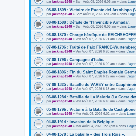
par
jacknap1948
» Sam Août 08, 2026 6:06 am » dans
L'age
08-08-1809 : Victoire de Puente del Arzobispo (
par
jacknap1948
» Sam Août 08, 2026 6:05 am » dans
L'age
08-08-1588 : Défaite de "l'Invincible Armada".
par
jacknap1948
» Sam Août 08, 2026 6:05 am » dans
L'age
06-08-1870 : Charge héroïque de REICHSHOFFE
par
jacknap1948
» Ven Août 07, 2026 6:21 am » dans
L'agen
07-08-1796 : Traité de Paix FRANCE-Wurtemberg
par
jacknap1948
» Ven Août 07, 2026 6:20 am » dans
L'agen
07-08-1796 : Campagne d'Italie.
par
jacknap1948
» Ven Août 07, 2026 6:20 am » dans
L'agen
06-08-1806 : Fin du Saint Empire Romain Germ
par
jacknap1948
» Ven Août 07, 2026 6:19 am » dans
L'agen
07-08-1325 : Bataille de VAREY entre Dauphinoi
par
jacknap1948
» Ven Août 07, 2026 6:18 am » dans
L'agen
06-08-1284 : Bataille de La Meloria (La Corse de
par
jacknap1948
» Ven Août 07, 2026 6:18 am » dans
L'agen
05-08-1796 : Victoire à la Bataille de Castiglione (
par
jacknap1948
» Mer Août 05, 2026 6:02 am » dans
L'age
04-08-1914 : Invasion de la Belgique.
par
jacknap1948
» Mar Août 04, 2026 1:23 pm » dans
L'age
04-08-1578 : La bataille « des Trois Rois ».