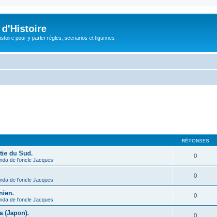
d'Histoire
stoire pour y parler règles, scenarios et figurines
RÉPONSES
tie du Sud.
0
nda de l'oncle Jacques
.
0
nda de l'oncle Jacques
nien.
0
nda de l'oncle Jacques
a (Japon).
0