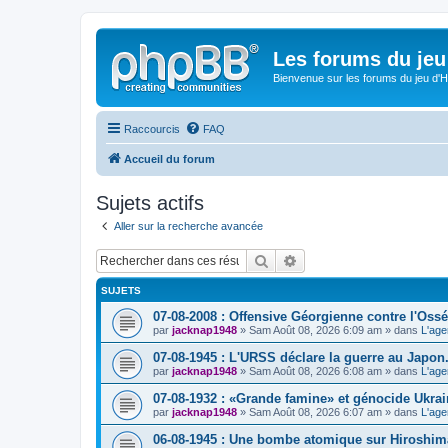
Les forums du jeu 
Bienvenue sur les forums du jeu d'Hi
Raccourcis
FAQ
Accueil du forum
Sujets actifs
Aller sur la recherche avancée
Rechercher
Recherche avancée
SUJETS
07-08-2008 : Offensive Géorgienne contre l'Ossé
par
jacknap1948
» Sam Août 08, 2026 6:09 am » dans
L'age
07-08-1945 : L'URSS déclare la guerre au Japon
par
jacknap1948
» Sam Août 08, 2026 6:08 am » dans
L'age
07-08-1932 : «Grande famine» et génocide Ukrai
par
jacknap1948
» Sam Août 08, 2026 6:07 am » dans
L'age
06-08-1945 : Une bombe atomique sur Hiroshim