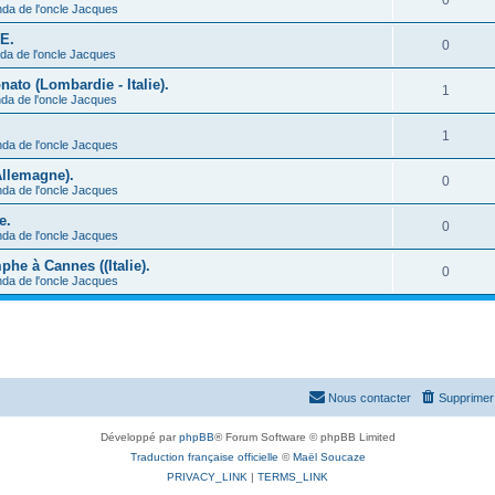
0
nda de l'oncle Jacques
CE.
0
da de l'oncle Jacques
ato (Lombardie - Italie).
1
da de l'oncle Jacques
1
nda de l'oncle Jacques
Allemagne).
0
nda de l'oncle Jacques
e.
0
nda de l'oncle Jacques
he à Cannes ((Italie).
0
nda de l'oncle Jacques
Nous contacter
Supprimer 
Développé par
phpBB
® Forum Software © phpBB Limited
Traduction française officielle
©
Maël Soucaze
PRIVACY_LINK
|
TERMS_LINK