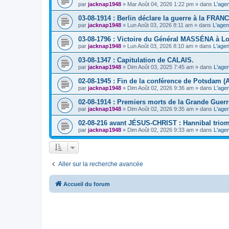
par
jacknap1948
» Mar Août 04, 2026 1:22 pm » dans
L'age
03-08-1914 : Berlin déclare la guerre à la FRAN
par
jacknap1948
» Lun Août 03, 2026 8:11 am » dans
L'agen
03-08-1796 : Victoire du Général MASSÉNA à Lon
par
jacknap1948
» Lun Août 03, 2026 8:10 am » dans
L'agen
03-08-1347 : Capitulation de CALAIS.
par
jacknap1948
» Dim Août 03, 2025 7:45 am » dans
L'age
02-08-1945 : Fin de la conférence de Potsdam (
par
jacknap1948
» Dim Août 02, 2026 9:36 am » dans
L'age
02-08-1914 : Premiers morts de la Grande Guerr
par
jacknap1948
» Dim Août 02, 2026 9:35 am » dans
L'age
02-08-216 avant JÉSUS-CHRIST : Hannibal triomp
par
jacknap1948
» Dim Août 02, 2026 9:33 am » dans
L'age
Aller sur la recherche avancée
Accueil du forum