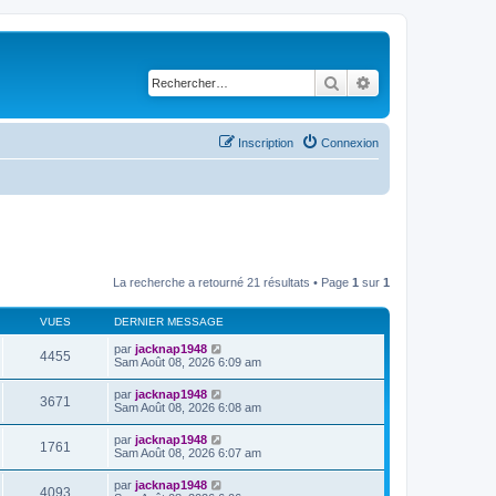
Rechercher
Recherche avancé
Inscription
Connexion
La recherche a retourné 21 résultats • Page
1
sur
1
VUES
DERNIER MESSAGE
par
jacknap1948
4455
Sam Août 08, 2026 6:09 am
par
jacknap1948
3671
Sam Août 08, 2026 6:08 am
par
jacknap1948
1761
Sam Août 08, 2026 6:07 am
par
jacknap1948
4093