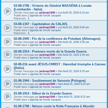
03-08-1796 : Victoire du Général MASSÉNA à Lonato
(Lombardie - Italie).
Dernier message par
jacknap1948
«
Lun Août 03, 2026 8:10 am
Publié dans
L'agenda de l'oncle Jacques
Réponses :
1
03-08-1347 : Capitulation de CALAIS.
Dernier message par
jacknap1948
«
Lun Août 03, 2026 8:09 am
Publié dans
L'agenda de l'oncle Jacques
Réponses :
1
02-08-1945 : Fin de la conférence de Potsdam (Allemagne).
Dernier message par
jacknap1948
«
Dim Août 02, 2026 9:36 am
Publié dans
L'agenda de l'oncle Jacques
02-08-1914 : Premiers morts de la Grande Guerre.
Dernier message par
jacknap1948
«
Dim Août 02, 2026 9:35 am
Publié dans
L'agenda de l'oncle Jacques
02-08-216 avant JÉSUS-CHRIST : Hannibal triomphe à Cannes
((Italie).
Dernier message par
jacknap1948
«
Dim Août 02, 2026 9:33 am
Publié dans
L'agenda de l'oncle Jacques
01-08-1944 : Soulèvement de Varsovie (Pologne).
Dernier message par
jacknap1948
«
Sam Août 01, 2026 8:23 am
Publié dans
L'agenda de l'oncle Jacques
01-08-1914 : Début de la Grande Guerre.
Dernier message par
jacknap1948
«
Sam Août 01, 2026 8:22 am
Publié dans
L'agenda de l'oncle Jacques
01-08-1798 : Nelson coule la flotte Française à Aboukir