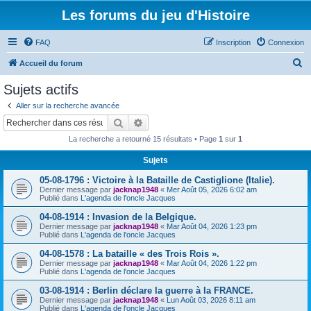
Les forums du jeu d'Histoire
FAQ
Inscription
Connexion
R
Accueil du forum
e
Sujets actifs
c
Aller sur la recherche avancée
h
Rechercher
Recherche avancée
e
La recherche a retourné 15 résultats • Page
1
sur
1
r
Sujets
c
05-08-1796 : Victoire à la Bataille de Castiglione (Italie).
h
Dernier message par
jacknap1948
«
Mer Août 05, 2026 6:02 am
e
Publié dans
L'agenda de l'oncle Jacques
r
04-08-1914 : Invasion de la Belgique.
Dernier message par
jacknap1948
«
Mar Août 04, 2026 1:23 pm
Publié dans
L'agenda de l'oncle Jacques
04-08-1578 : La bataille « des Trois Rois ».
Dernier message par
jacknap1948
«
Mar Août 04, 2026 1:22 pm
Publié dans
L'agenda de l'oncle Jacques
03-08-1914 : Berlin déclare la guerre à la FRANCE.
Dernier message par
jacknap1948
«
Lun Août 03, 2026 8:11 am
Publié dans
L'agenda de l'oncle Jacques