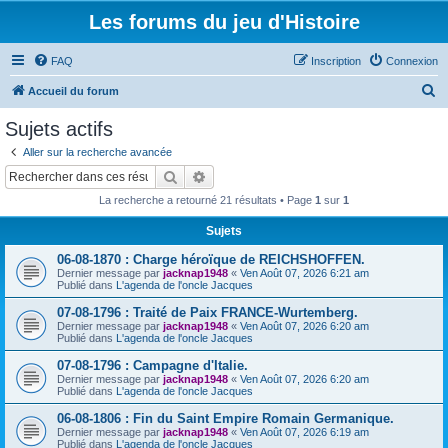
Les forums du jeu d'Histoire
FAQ
Inscription
Connexion
R
Accueil du forum
e
Sujets actifs
c
Aller sur la recherche avancée
h
Rechercher
Recherche avancée
e
La recherche a retourné 21 résultats • Page
1
sur
1
r
Sujets
c
06-08-1870 : Charge héroïque de REICHSHOFFEN.
h
Dernier message par
jacknap1948
«
Ven Août 07, 2026 6:21 am
e
Publié dans
L'agenda de l'oncle Jacques
r
07-08-1796 : Traité de Paix FRANCE-Wurtemberg.
Dernier message par
jacknap1948
«
Ven Août 07, 2026 6:20 am
Publié dans
L'agenda de l'oncle Jacques
07-08-1796 : Campagne d'Italie.
Dernier message par
jacknap1948
«
Ven Août 07, 2026 6:20 am
Publié dans
L'agenda de l'oncle Jacques
06-08-1806 : Fin du Saint Empire Romain Germanique.
Dernier message par
jacknap1948
«
Ven Août 07, 2026 6:19 am
Publié dans
L'agenda de l'oncle Jacques