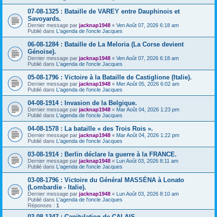
07-08-1325 : Bataille de VAREY entre Dauphinois et
Savoyards.
Dernier message par
jacknap1948
«
Ven Août 07, 2026 6:18 am
Publié dans
L'agenda de l'oncle Jacques
06-08-1284 : Bataille de La Meloria (La Corse devient
Génoise).
Dernier message par
jacknap1948
«
Ven Août 07, 2026 6:18 am
Publié dans
L'agenda de l'oncle Jacques
05-08-1796 : Victoire à la Bataille de Castiglione (Italie).
Dernier message par
jacknap1948
«
Mer Août 05, 2026 6:02 am
Publié dans
L'agenda de l'oncle Jacques
04-08-1914 : Invasion de la Belgique.
Dernier message par
jacknap1948
«
Mar Août 04, 2026 1:23 pm
Publié dans
L'agenda de l'oncle Jacques
04-08-1578 : La bataille « des Trois Rois ».
Dernier message par
jacknap1948
«
Mar Août 04, 2026 1:22 pm
Publié dans
L'agenda de l'oncle Jacques
03-08-1914 : Berlin déclare la guerre à la FRANCE.
Dernier message par
jacknap1948
«
Lun Août 03, 2026 8:11 am
Publié dans
L'agenda de l'oncle Jacques
03-08-1796 : Victoire du Général MASSÉNA à Lonato
(Lombardie - Italie).
Dernier message par
jacknap1948
«
Lun Août 03, 2026 8:10 am
Publié dans
L'agenda de l'oncle Jacques
Réponses :
1
03-08-1347 : Capitulation de CALAIS.