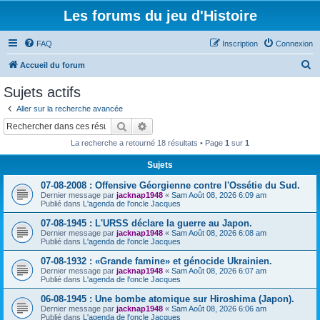
Les forums du jeu d'Histoire
FAQ
Inscription
Connexion
R
Accueil du forum
e
Sujets actifs
c
Aller sur la recherche avancée
h
Rechercher
Recherche avancée
e
La recherche a retourné 18 résultats • Page
1
sur
1
r
Sujets
c
07-08-2008 : Offensive Géorgienne contre l'Ossétie du Sud.
h
Dernier message par
jacknap1948
«
Sam Août 08, 2026 6:09 am
e
Publié dans
L'agenda de l'oncle Jacques
r
07-08-1945 : L'URSS déclare la guerre au Japon.
Dernier message par
jacknap1948
«
Sam Août 08, 2026 6:08 am
Publié dans
L'agenda de l'oncle Jacques
07-08-1932 : «Grande famine» et génocide Ukrainien.
Dernier message par
jacknap1948
«
Sam Août 08, 2026 6:07 am
Publié dans
L'agenda de l'oncle Jacques
06-08-1945 : Une bombe atomique sur Hiroshima (Japon).
Dernier message par
jacknap1948
«
Sam Août 08, 2026 6:06 am
Publié dans
L'agenda de l'oncle Jacques