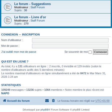
Le forum - Suggestions
Modérateur :
Staff Forum
Sujets :
30
Le forum - Livre d'or
Modérateur :
Staff Forum
Sujets :
270
CONNEXION
•
INSCRIPTION
Nom d’utilisateur :
Mot de passe :
J’ai oublié mon mot de passe
Se souvenir de moi
QUI EST EN LIGNE ?
Au total, il y a
131
utilisateurs en ligne :: 2 inscrits, 0 invisible et 129 invités (selon le
nombre d’utilisateurs actifs des 5 dernières minutes)
Le nombre maximal d’utilisateurs en ligne simultanément a été de
8472
le Mar Mars 31,
2026 1:24 am
STATISTIQUES
109249
messages •
13236
sujets •
1064
membres • Notre membre le plus récent est
NAPO
Accueil du forum
Le fuseau horaire est réglé sur
UTC+01:00
Développé par
phpBB
® Forum Software © phpBB Limited