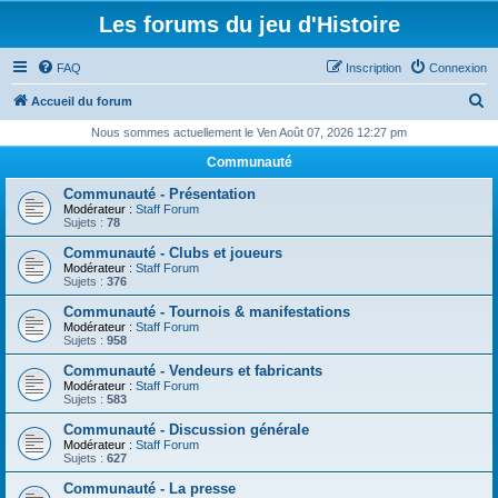
Les forums du jeu d'Histoire
FAQ
Inscription
Connexion
R
Accueil du forum
e
Nous sommes actuellement le Ven Août 07, 2026 12:27 pm
c
Communauté
h
Communauté - Présentation
e
Modérateur :
Staff Forum
Sujets :
78
r
Communauté - Clubs et joueurs
c
Modérateur :
Staff Forum
Sujets :
376
h
Communauté - Tournois & manifestations
e
Modérateur :
Staff Forum
Sujets :
958
r
Communauté - Vendeurs et fabricants
Modérateur :
Staff Forum
Sujets :
583
Communauté - Discussion générale
Modérateur :
Staff Forum
Sujets :
627
Communauté - La presse