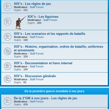
XIX°s - Les règles de jeu
Modérateur :
Staff Forum
Sujets :
161
XIX°s - Les figurines
Modérateur :
Staff Forum
Sujets :
284
XIX°s - Les scenarios et les rapports de bataille
Modérateur :
Staff Forum
Sujets :
168
XIX°s - Histoire, organisation, ordres de bataille, uniformes
et armements
Modérateur :
Staff Forum
Sujets :
326
XIX°s - Documentation et liens internet
Modérateur :
Staff Forum
Sujets :
100
XIX°s - Discussion générale
Modérateur :
Staff Forum
Sujets :
65
De la première guerre mondiale à nos jours
De la 1°GM à nos jours - Les règles de jeu
Modérateur :
Staff Forum
Sujets :
436