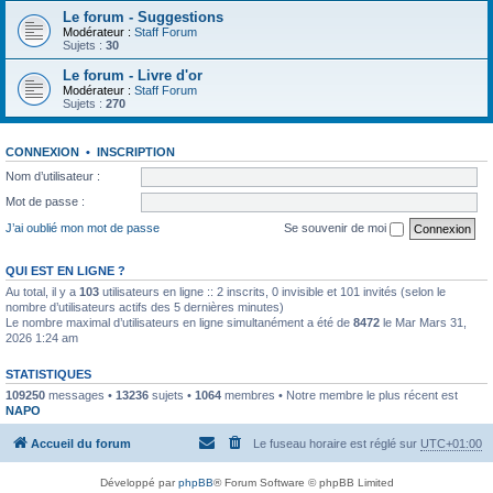
Le forum - Suggestions
Modérateur :
Staff Forum
Sujets :
30
Le forum - Livre d'or
Modérateur :
Staff Forum
Sujets :
270
CONNEXION
•
INSCRIPTION
Nom d’utilisateur :
Mot de passe :
J’ai oublié mon mot de passe
Se souvenir de moi
QUI EST EN LIGNE ?
Au total, il y a
103
utilisateurs en ligne :: 2 inscrits, 0 invisible et 101 invités (selon le
nombre d’utilisateurs actifs des 5 dernières minutes)
Le nombre maximal d’utilisateurs en ligne simultanément a été de
8472
le Mar Mars 31,
2026 1:24 am
STATISTIQUES
109250
messages •
13236
sujets •
1064
membres • Notre membre le plus récent est
NAPO
Accueil du forum
Le fuseau horaire est réglé sur
UTC+01:00
Développé par
phpBB
® Forum Software © phpBB Limited