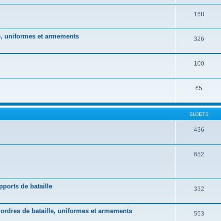
168
lle, uniformes et armements
326
100
65
SUJETS
436
652
pports de bataille
332
, ordres de bataille, uniformes et armements
553