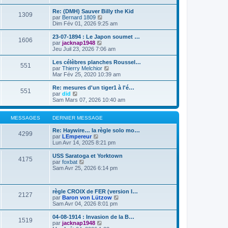
g
e
i
r
u
e
s
e
l
Re: (DMH) Sauver Billy the Kid
l
1309
s
r
e
C
par
Bernard 1809
t
a
m
d
o
Dim Fév 01, 2026 9:25 am
e
g
e
e
n
r
e
s
r
s
l
23-07-1894 : Le Japon soumet …
1606
s
n
u
e
C
par
jacknap1948
a
i
l
d
o
Jeu Juil 23, 2026 7:06 am
g
e
t
e
n
e
r
e
r
s
Les célèbres planches Roussel…
551
m
r
n
u
C
par
Thierry Melchior
e
l
i
l
o
Mar Fév 25, 2020 10:39 am
s
e
e
t
n
s
d
r
e
s
Re: mesures d'un tiger1 à l'é…
a
e
551
m
r
u
C
par
did
g
r
e
l
l
o
Sam Mars 07, 2026 10:40 am
e
n
s
e
t
n
i
s
d
e
s
e
a
e
r
u
MESSAGES
DERNIER MESSAGE
r
g
r
l
l
m
e
n
e
t
Re: Haywire… la règle solo mo…
e
4299
i
d
e
C
par
LEmpereur
s
e
e
r
o
Lun Avr 14, 2025 8:21 pm
s
r
r
l
n
a
m
n
e
s
USS Saratoga et Yorktown
g
e
4175
i
d
u
C
par
foxbat
e
s
e
e
l
o
Sam Avr 25, 2026 6:14 pm
s
r
r
t
n
a
m
n
e
s
g
e
i
r
u
e
s
e
l
règle CROIX de FER (version I…
l
2127
s
r
e
C
par
Baron von Lützow
t
a
m
d
o
Sam Avr 04, 2026 8:01 pm
e
g
e
e
n
r
e
s
r
s
l
04-08-1914 : Invasion de la B…
1519
s
n
u
e
C
par
jacknap1948
a
i
l