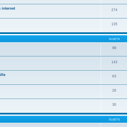
 internet
274
135
SUJETS
98
143
ille
63
26
30
SUJETS