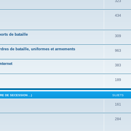
323
434
orts de bataille
309
ordres de bataille, uniformes et armements
963
nternet
383
189
E DE SECESSION ...)
SUJETS
161
284