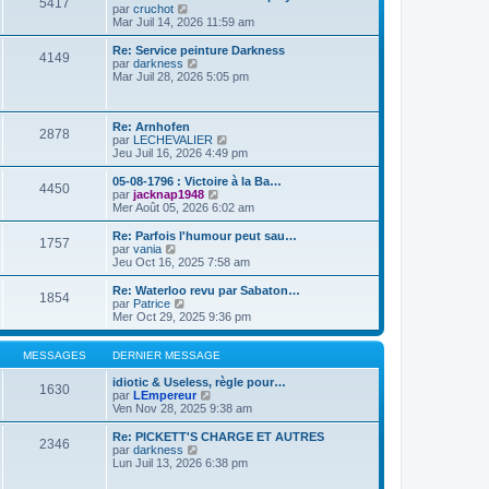
e
5417
i
d
e
C
par
cruchot
s
e
e
r
o
Mar Juil 14, 2026 11:59 am
s
r
r
l
n
a
m
n
e
s
Re: Service peinture Darkness
g
e
4149
i
d
u
C
par
darkness
e
s
e
e
l
o
Mar Juil 28, 2026 5:05 pm
s
r
r
t
n
a
m
n
e
s
g
e
i
r
u
e
s
e
l
Re: Arnhofen
l
2878
s
r
e
C
par
LECHEVALIER
t
a
m
d
o
Jeu Juil 16, 2026 4:49 pm
e
g
e
e
n
r
e
s
r
s
l
05-08-1796 : Victoire à la Ba…
4450
s
n
u
e
C
par
jacknap1948
a
i
l
d
o
Mer Août 05, 2026 6:02 am
g
e
t
e
n
e
r
e
r
s
Re: Parfois l'humour peut sau…
1757
m
r
n
u
C
par
vania
e
l
i
l
o
Jeu Oct 16, 2025 7:58 am
s
e
e
t
n
s
d
r
e
s
Re: Waterloo revu par Sabaton…
a
e
1854
m
r
u
C
par
Patrice
g
r
e
l
l
o
Mer Oct 29, 2025 9:36 pm
e
n
s
e
t
n
i
s
d
e
s
e
a
e
r
u
MESSAGES
DERNIER MESSAGE
r
g
r
l
l
m
e
n
e
t
idiotic & Useless, règle pour…
e
1630
i
d
e
C
par
LEmpereur
s
e
e
r
o
Ven Nov 28, 2025 9:38 am
s
r
r
l
n
a
m
n
e
s
Re: PICKETT'S CHARGE ET AUTRES
g
e
2346
i
d
u
C
par
darkness
e
s
e
e
l
o
Lun Juil 13, 2026 6:38 pm
s
r
r
t
n
a
m
n
e
s