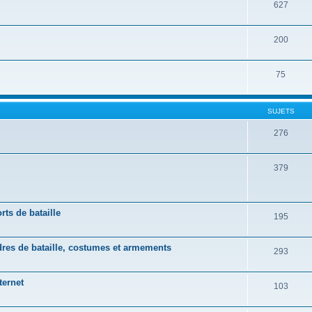
627
200
75
SUJETS
276
379
rts de bataille
195
rdres de bataille, costumes et armements
293
ternet
103