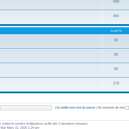
569
464
SUJETS
82
39
30
270
J’ai oublié mon mot de passe
|
Se souvenir de moi
ités (selon le nombre d’utilisateurs actifs des 5 dernières minutes)
 Mar Mars 31, 2026 1:24 am