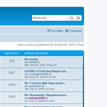
Rechercher
Recherche avancé
Inscription
Connexion
Nous sommes actuellement le Jeu Août 06, 2026 2:25 pm
MESSAGES
DERNIER MESSAGE
Re: Korian
526
C
par
Korian
o
Mar Sep 02, 2025 12:56 pm
n
s
OUVERT le Club des Dragons de…
2817
u
C
par
cromagnon1950
l
o
Dim Août 02, 2026 3:44 pm
t
n
e
s
Re: 7 inscrits DBA Open premi…
8633
r
u
C
par
guyulysse
l
l
o
Ven Juil 31, 2026 4:14 pm
e
t
n
d
e
s
Re: Nouveautés "Napoléonienne…
e
5188
r
u
C
par
jacknap1948
r
l
l
o
Lun Juil 13, 2026 8:13 am
n
e
t
n
i
d
e
s