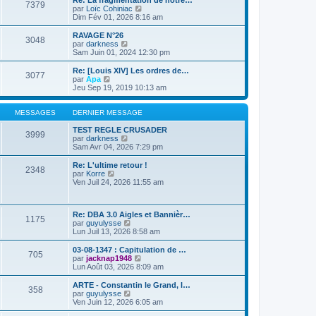
Re: La fragmentation de notre…
e
e
7379
r
u
C
par
Loïc Cohiniac
r
r
l
l
o
Dim Fév 01, 2026 8:16 am
m
n
e
t
n
e
i
d
e
s
RAVAGE N°26
s
e
e
3048
r
u
C
par
darkness
s
r
r
l
l
o
Sam Juin 01, 2024 12:30 pm
a
m
n
e
t
n
g
e
i
d
e
s
e
Re: [Louis XIV] Les ordres de…
s
e
e
3077
r
u
C
par
Apa
s
r
r
l
l
o
Jeu Sep 19, 2019 10:13 am
a
m
n
e
t
n
g
e
i
d
e
s
e
s
e
e
r
u
MESSAGES
DERNIER MESSAGE
s
r
r
l
l
a
m
n
e
t
TEST REGLE CRUSADER
g
e
3999
i
d
e
C
par
darkness
e
s
e
e
r
o
Sam Avr 04, 2026 7:29 pm
s
r
r
l
n
a
m
n
e
s
Re: L'ultime retour !
g
e
2348
i
d
u
C
par
Korre
e
s
e
e
l
o
Ven Juil 24, 2026 11:55 am
s
r
r
t
n
a
m
n
e
s
g
e
i
r
u
e
s
e
l
Re: DBA 3.0 Aigles et Bannièr…
l
1175
s
r
e
C
par
guyulysse
t
a
m
d
o
Lun Juil 13, 2026 8:58 am
e
g
e
e
n
r
e
s
r
s
l
03-08-1347 : Capitulation de …
705
s
n
u
e
C
par
jacknap1948
a
i
l
d
o
Lun Août 03, 2026 8:09 am
g
e
t
e
n
e
r
e
r
s
ARTE - Constantin le Grand, l…
358
m
r
n
u
C
par
guyulysse
e
l
i
l
o
Ven Juin 12, 2026 6:05 am
s
e
e
t
n
s
d