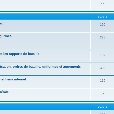
72
SUJETS
jeu
150
gurines
223
 les rapports de bataille
189
isation, ordres de bataille, uniformes et armements
308
t liens internet
119
nérale
57
SUJETS