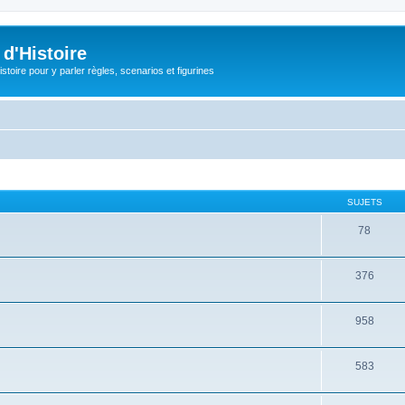
d'Histoire
stoire pour y parler règles, scenarios et figurines
SUJETS
78
376
958
583