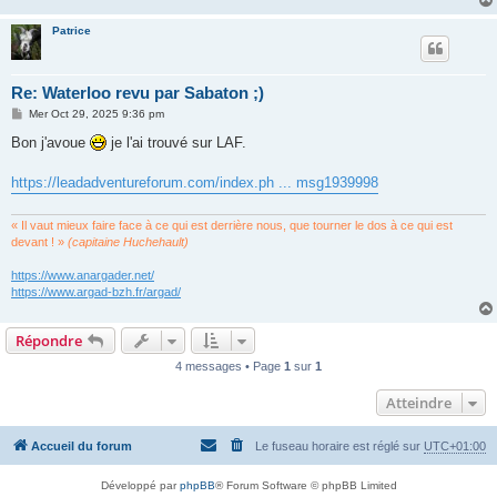
Patrice
Re: Waterloo revu par Sabaton ;)
M
Mer Oct 29, 2025 9:36 pm
e
s
Bon j'avoue
je l'ai trouvé sur LAF.
s
a
g
https://leadadventureforum.com/index.ph ... msg1939998
e
« Il vaut mieux faire face à ce qui est derrière nous, que tourner le dos à ce qui est
devant ! »
(capitaine Huchehault)
https://www.anargader.net/
https://www.argad-bzh.fr/argad/
Répondre
4 messages • Page
1
sur
1
Atteindre
Accueil du forum
Le fuseau horaire est réglé sur
UTC+01:00
Développé par
phpBB
® Forum Software © phpBB Limited