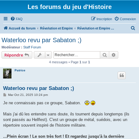
Les forums du jeu d'Histoire
FAQ
Inscription
Connexion
R
Accueil du forum
Révolution et Empire
Révolution et Empire - Discussion générale
e
Waterloo revu par Sabaton ;)
c
Modérateur :
Staff Forum
h
Rechercher
Recherche 
Répondre
e
4 messages • Page
1
sur
1
r
Patrice
c
h
Waterloo revu par Sabaton ;)
e
M
Mar Oct 21, 2025 10:24 pm
r
e
s
Je ne connaissais pas ce groupe, Sabaton.
s
a
g
Mais j'ai dû les entendre sans doute, ils tournent depuis longtemps (ils
e
sont passés au Hellfest). C'est un groupe de métal, suédois, avec un
répertoire souvent inspiré de l'histoire militaire.
...Plein écran ! Le son très fort ! Et regardez jusqu'à la dernière