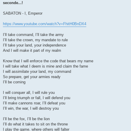
seconde...!
SABATON - I, Emperor
https://www.youtube.com/watch?v=FhitH0BnDX4
I’ll take command, I’ll take the army
I’ll take the crown, my mandate to rule
I’ll take your land, your independence
And I will make it part of my realm
Know that I will enforce the code that bears my name
I will take what I deem is mine and claim the fame
I will assimilate your land, my command
So prepare, get your armies ready
I’ll be coming
I will conquer all, I will rule you
I’ll bring triumph or fall, I will defend you
I’ll make cannons roar, I’ll defeat you
I’ll win, the war, I will destroy you
I’ll be the fox, I’ll be the lion
I’ll do what it takes to sit on the throne
I play the game, where others will falter