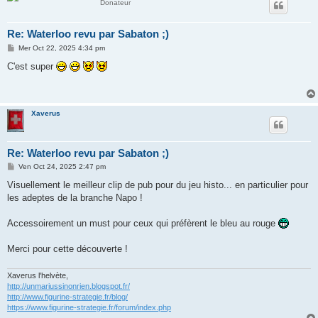
Donateur
Re: Waterloo revu par Sabaton ;)
M
Mer Oct 22, 2025 4:34 pm
e
s
C'est super
s
a
g
e
Xaverus
Re: Waterloo revu par Sabaton ;)
M
Ven Oct 24, 2025 2:47 pm
e
s
Visuellement le meilleur clip de pub pour du jeu histo... en particulier pour
s
les adeptes de la branche Napo !
a
g
e
Accessoirement un must pour ceux qui préfèrent le bleu au rouge
Merci pour cette découverte !
Xaverus l'helvète,
http://unmariussinonrien.blogspot.fr/
http://www.figurine-strategie.fr/blog/
https://www.figurine-strategie.fr/forum/index.php