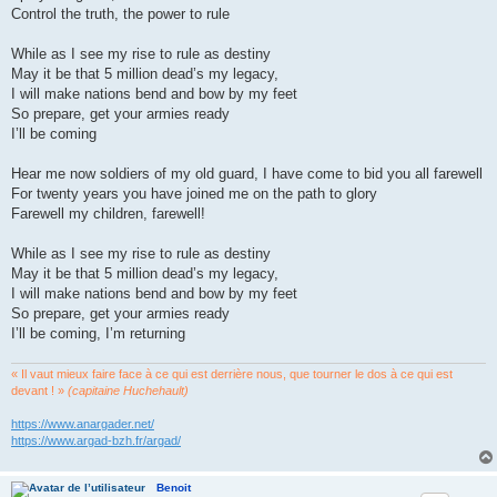
Control the truth, the power to rule
While as I see my rise to rule as destiny
May it be that 5 million dead’s my legacy,
I will make nations bend and bow by my feet
So prepare, get your armies ready
I’ll be coming
Hear me now soldiers of my old guard, I have come to bid you all farewell
For twenty years you have joined me on the path to glory
Farewell my children, farewell!
While as I see my rise to rule as destiny
May it be that 5 million dead’s my legacy,
I will make nations bend and bow by my feet
So prepare, get your armies ready
I’ll be coming, I’m returning
« Il vaut mieux faire face à ce qui est derrière nous, que tourner le dos à ce qui est
devant ! »
(capitaine Huchehault)
https://www.anargader.net/
https://www.argad-bzh.fr/argad/
Benoit