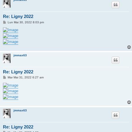
Re: Ligny 2022
M
Lun Mai 30, 2022 8:03 pm
e
s
s
a
g
e
jmmax63
Re: Ligny 2022
M
Mar Mai 31, 2022 6:27 am
e
s
s
a
g
e
jmmax63
Re: Ligny 2022