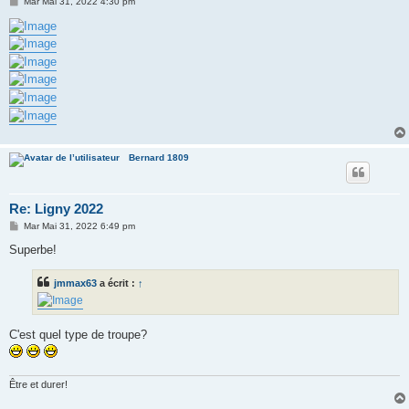
M
Mar Mai 31, 2022 4:30 pm
e
s
s
a
g
e
Bernard 1809
Re: Ligny 2022
M
Mar Mai 31, 2022 6:49 pm
e
s
Superbe!
s
a
g
jmmax63
a écrit :
↑
e
C'est quel type de troupe?
Être et durer!