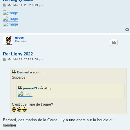
M
Mar Mai 31, 2022 8:19 pm
e
s
s
a
g
e
gboue
Donateur
Re: Ligny 2022
M
Mar Mai 31, 2022 9:58 pm
e
s
s
Bernard
a écrit :
↑
a
g
Superbe!
e
jmmax63
a écrit :
↑
C'est quel type de troupe?
Bernard, des marins de la Garde, il y a une ancre sur la boucle du
baudrier