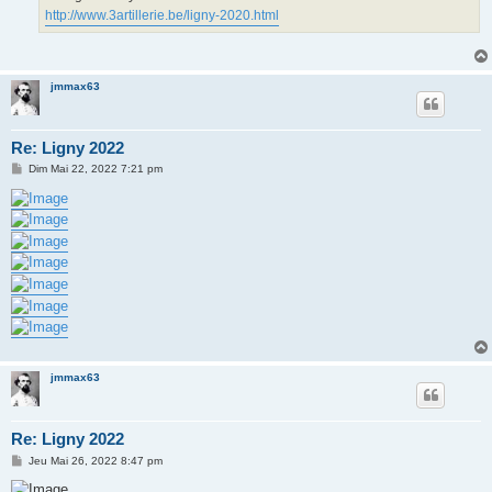
http://www.3artillerie.be/ligny-2020.html
jmmax63
Re: Ligny 2022
M
Dim Mai 22, 2022 7:21 pm
e
s
s
a
g
e
jmmax63
Re: Ligny 2022
M
Jeu Mai 26, 2022 8:47 pm
e
s