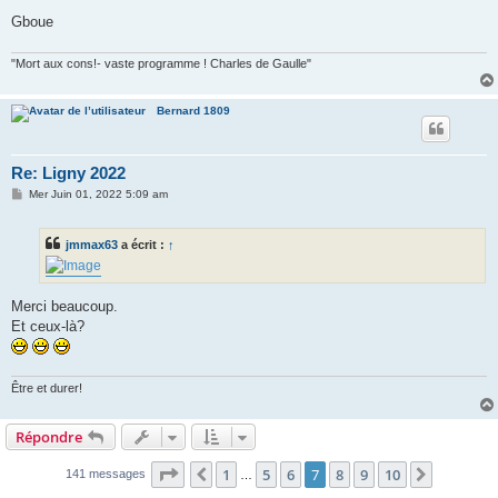
Gboue
"Mort aux cons!- vaste programme ! Charles de Gaulle"
Bernard 1809
Re: Ligny 2022
M
Mer Juin 01, 2022 5:09 am
e
s
s
jmmax63
a écrit :
↑
a
g
e
Merci beaucoup.
Et ceux-là?
Être et durer!
Répondre
Page
7
sur
10
1
5
6
7
8
9
10
Précédent
Suivant
141 messages
…