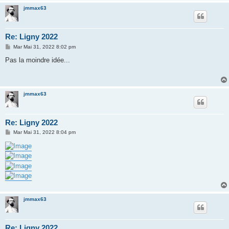
jmmax63
Re: Ligny 2022
M
Mar Mai 31, 2022 8:02 pm
e
s
Pas la moindre idée...
s
a
g
e
jmmax63
Re: Ligny 2022
M
Mar Mai 31, 2022 8:04 pm
e
s
s
a
g
e
jmmax63
Re: Ligny 2022