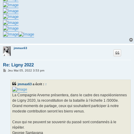
jmmax63
Re: Ligny 2022
M
Jeu Mai 05, 2022 3:53 pm
e
s
s
jmmax63
a écrit :
↑
a
g
e
La Compagnie Arverne présentera, dans le cadre des napoléoniennes
de Ligny 2020, la reconstitution de la bataille à l’échelle 1 /3000e.
Grand moments de partage, ceux qui souhaitent participer à notre
modeste contribution seront les biens venus.
Ceux qui ne peuvent se souvenir du passé sont condamnés à le
répéter.
George Santayana