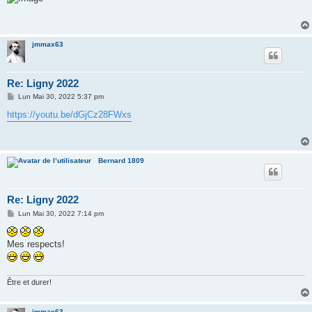
s
a
g
e
jmmax63
Re: Ligny 2022
M
Lun Mai 30, 2022 5:37 pm
e
s
https://youtu.be/dGjCz28FWxs
s
a
g
e
Bernard 1809
Re: Ligny 2022
M
Lun Mai 30, 2022 7:14 pm
e
s
s
Mes respects!
a
g
e
Être et durer!
jmmax63