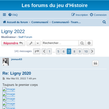
Les forums du jeu d'Histoire
FAQ
Inscription
Connexion
R
Accueil du forum
Communauté
Communauté - Tournois & manifestations
e
Ligny 2022
c
Modérateur :
Staff Forum
h
Rechercher
Recherche 
Répondre
e
Page
7
sur
10
1
5
6
7
8
9
10
Précédent
Suivant
141 messages
r
…
c
jmmax63
h
e
Re: Ligny 2020
r
M
Mar Mai 03, 2022 7:49 pm
e
s
Toujours le premier corps
s
a
g
e