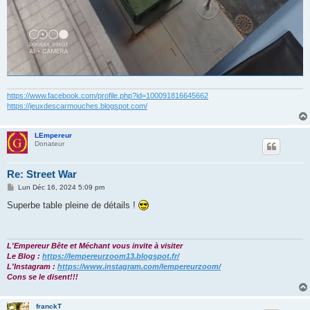
https://www.facebook.com/profile.php?id=100091816645662
https://jeuxdescarmouches.blogspot.com/
LEmpereur
Donateur
Re: Street War
M
Lun Déc 16, 2024 5:09 pm
e
s
Superbe table pleine de détails !
s
a
g
e
L'Empereur Bête et Méchant vous invite à visiter
Le Blog :
https://lempereurzoom13.blogspot.fr/
L'Instagram :
https://www.instagram.com/lempereurzoom/
Cons se le disent!!!
franckT