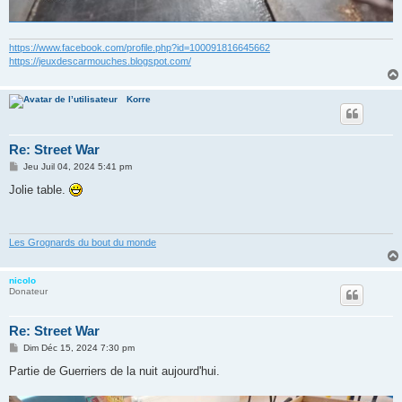
https://www.facebook.com/profile.php?id=100091816645662
https://jeuxdescarmouches.blogspot.com/
Korre
Re: Street War
M
Jeu Juil 04, 2024 5:41 pm
e
s
Jolie table.
s
a
g
e
Les Grognards du bout du monde
nicolo
Donateur
Re: Street War
M
Dim Déc 15, 2024 7:30 pm
e
s
Partie de Guerriers de la nuit aujourd'hui.
s
a
g