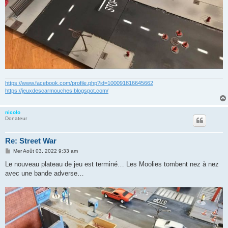
https://www.facebook.com/profile.php?id=100091816645662
https://jeuxdescarmouches.blogspot.com/
nicolo
Donateur
Re: Street War
M
Mer Août 03, 2022 9:33 am
e
s
Le nouveau plateau de jeu est terminé… Les Moolies tombent nez à nez
s
avec une bande adverse…
a
g
e