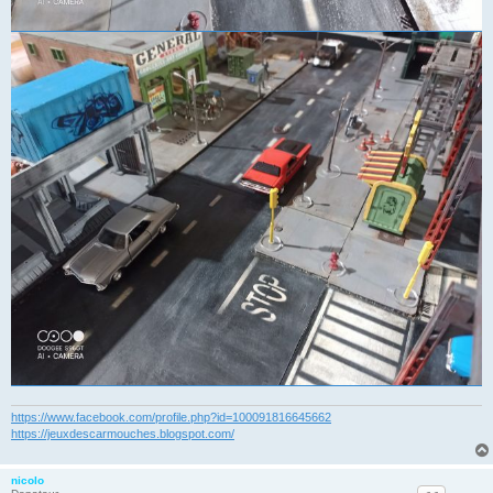
https://www.facebook.com/profile.php?id=100091816645662
https://jeuxdescarmouches.blogspot.com/
nicolo