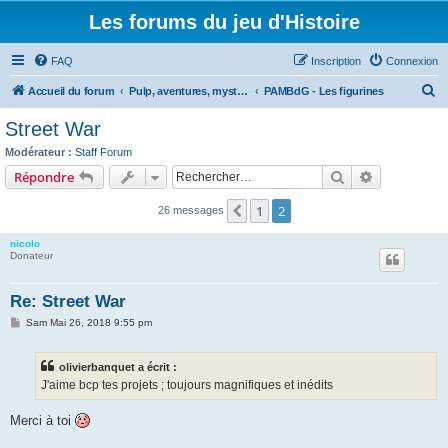
Les forums du jeu d'Histoire
FAQ
Inscription
Connexion
R
Accueil du forum
Pulp, aventures, mystères et boule de gomme
PAMBdG - Les figurines
e
Street War
c
Modérateur :
Staff Forum
h
Rechercher
Recherche 
Répondre
e
1
2
Précédent
26 messages
r
c
nicolo
Donateur
h
e
Re: Street War
r
M
Sam Mai 26, 2018 9:55 pm
e
s
s
olivierbanquet a écrit :
a
g
J'aime bcp tes projets ; toujours magnifiques et inédits
e
Merci à toi