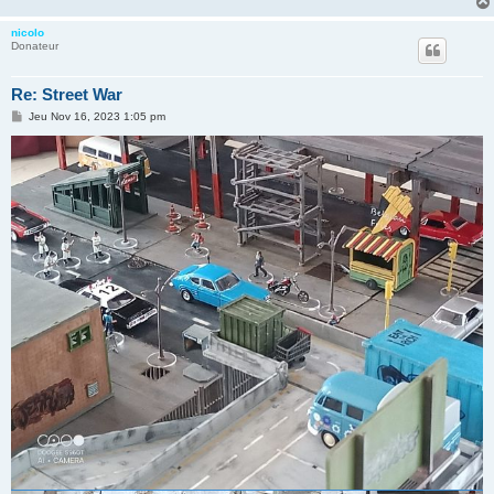
nicolo
Donateur
Re: Street War
M
Jeu Nov 16, 2023 1:05 pm
e
s
s
a
g
e