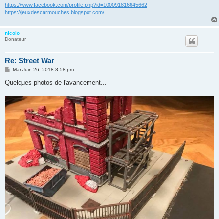
https://www.facebook.com/profile.php?id=100091816645662
https://jeuxdescarmouches.blogspot.com/
nicolo
Donateur
Re: Street War
M
Mar Juin 26, 2018 8:58 pm
e
s
Quelques photos de l'avancement...
s
a
g
e