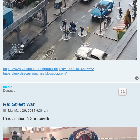
https://www.facebook.com/profile.php?id=100091816645662
https://jeuxdescarmouches.blogspot.com/
nicolo
Donateur
Re: Street War
M
Mar Mars 26, 2024 6:36 am
e
s
L'installation à Sartrouville.
s
a
g
e