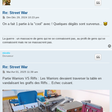
Re: Street War
M
Dim Déc 29, 2024 10:23 pm
e
s
On a fait 1 partie à la "cool" avec ! Quelques dégâts sont survenus...
s
a
g
e
La guerre : un massacre de gens qui ne se connaissent pas, au profit de gens qui se
connaissent mais ne se massacrent pas.
nicolo
Donateur
Re: Street War
M
Mar Avr 01, 2025 11:39 am
e
s
Partie Warriors VS Riffs : Les Warriors devaient traverser la table en
s
vandalisant les graffs des Riffs... Echec cuisant.
a
g
e